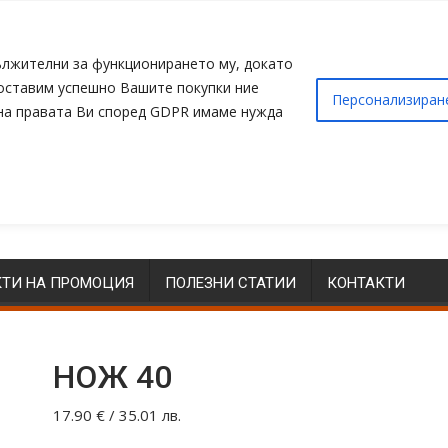
адължителни за функционирането му, докато
доставим успешно Вашите покупки ние
Персонализиран
 на правата Ви според GDPR имаме нужда
ТИ НА ПРОМОЦИЯ
ПОЛЕЗНИ СТАТИИ
КОНТАКТИ
НОЖ 40
17.90
€
/ 35.01 лв.