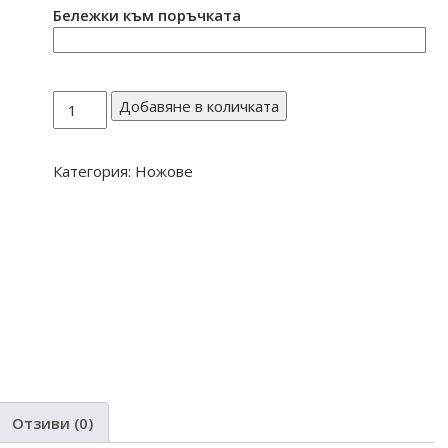
Бележки към поръчката
количество
Добавяне в количката
за
НОЖ
Категория:
Ножове
40
Отзиви (0)