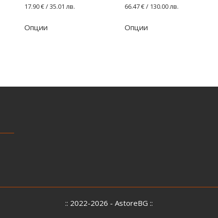
17.90
€
/ 35.01 лв.
66.47
€
/ 130.00 лв.
Опции
Опции
:: 2022-2026 - AstoreBG ::