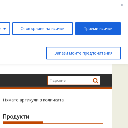
е
Отхвърляне на всички
Приеми всички
Запази моите предпочитания
Нямате артикули в количката.
Продукти