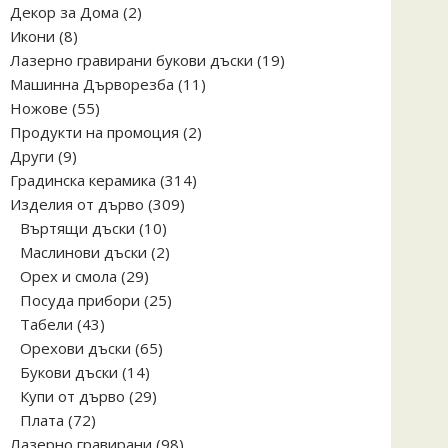
2
Декор за Дома
2
8
продукта
Икони
8
продукта
19
Лазерно гравирани букови дъски
19
11
продукта
Машинна Дърворезба
11
55
продукта
Ножове
55
продукта
2
Продукти на промоция
2
9
продукта
Други
9
продукта
314
Градинска керамика
314
309
продукта
Изделия от дърво
309
10
продукта
Въртящи дъски
10
продукта
2
Маслинови дъски
2
29
продукта
Орех и смола
29
продукта
25
Посуда прибори
25
43
продукта
Табели
43
продукта
65
Орехови дъски
65
14
продукта
Букови дъски
14
продукта
29
Купи от дърво
29
72
продукта
Плата
72
продукта
98
Лазерно гравирани
98