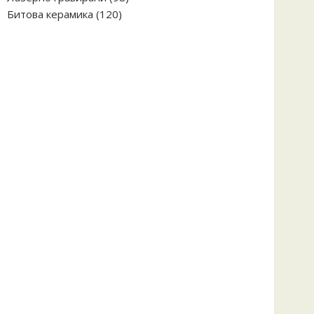
120
продукта
Битова керамика
120
продукта