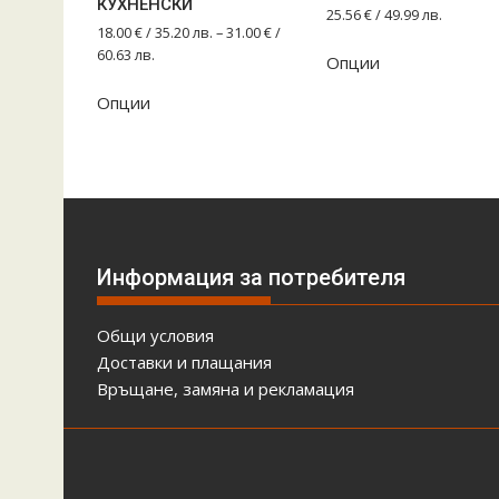
КУХНЕНСКИ
25.56
€
/ 49.99 лв.
18.00
€
/ 35.20 лв.
–
31.00
€
/
60.63 лв.
Опции
This
Опции
product
has
multiple
variants.
The
options
may
Информация за потребителя
be
chosen
Общи условия
on
Доставки и плащания
the
Връщане, замяна и рекламация
product
page