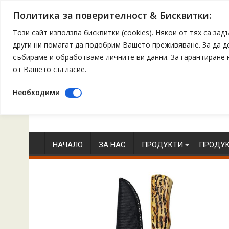
Политика за поверителност & Бисквитки:
Този сайт използва бисквитки (cookies). Някои от тях са з
други ни помагат да подобрим Вашето преживяване. За да 
събираме и обработваме личните ви данни. За гарантиране
от Вашето съгласие.
Необходими
Skip
to
content
НАЧАЛО
ЗА НАС
ПРОДУКТИ
ПРОДУК