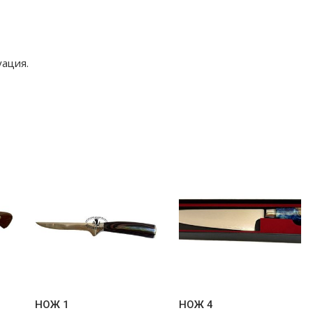
уация.
НОЖ 1
НОЖ 4