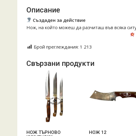
Описание
Създаден за действие
Нож, на който можеш да разчиташ във всяка сит
#action #survivalgear #ножове #готовзавсичко
Брой преглеждания:
1 213
Свързани продукти
НОЖ ТЪРНОВО
НОЖ 12