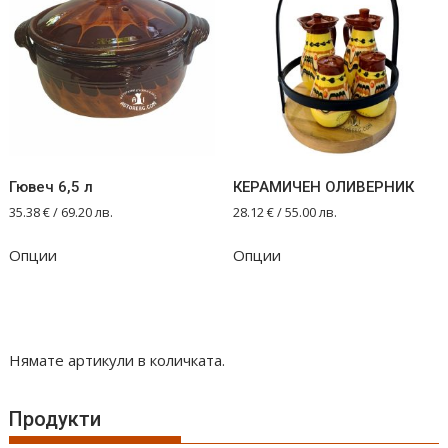
Гювеч 6,5 л
КЕРАМИЧЕН ОЛИВЕРНИК
35.38
€
/ 69.20 лв.
28.12
€
/ 55.00 лв.
This
Опции
Опции
product
has
multiple
variants.
The
Нямате артикули в количката.
options
may
Продукти
be