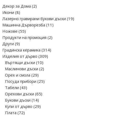
chosen
2
Декор за Дома
2
on
8
продукта
Икони
8
the
продукта
19
Лазерно гравирани букови дъски
19
product
11
продукта
Машинна Дърворезба
11
page
55
продукта
Ножове
55
продукта
2
Продукти на промоция
2
9
продукта
Други
9
продукта
314
Градинска керамика
314
309
продукта
Изделия от дърво
309
10
продукта
Въртящи дъски
10
продукта
2
Маслинови дъски
2
29
продукта
Орех и смола
29
продукта
25
Посуда прибори
25
43
продукта
Табели
43
продукта
65
Орехови дъски
65
14
продукта
Букови дъски
14
продукта
29
Купи от дърво
29
72
продукта
Плата
72