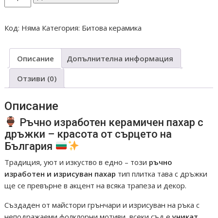
за
ПАХАР
Код:
Няма
Категория:
Битова керамика
23
СМ
И
Описание
Допълнителна информация
Отзиви (0)
Описание
Ръчно изработен керамичен пaхар с
дръжки – красота от сърцето на
България
Традиция, уют и изкуство в едно – този
ръчно
изработен и изрисуван пaхар
тип плитка тава с дръжки
ще се превърне в акцент на всяка трапеза и декор.
Създаден от майстори грънчари и изрисуван на ръка с
неподражаеми фолклорни мотиви, всеки съд е
уникат
,