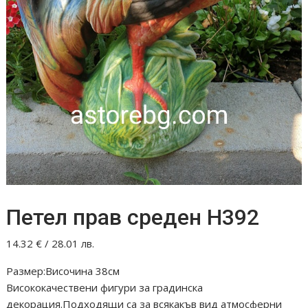
Петел прав среден Н392
14.32
€
/ 28.01 лв.
Размер:Височина 38см
Висококачествени фигури за градинска
декорация.Подходящи са за всякакъв вид атмосферни