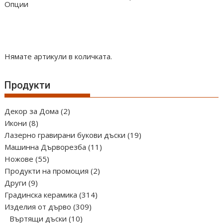
Опции
Нямате артикули в количката.
Продукти
2
Декор за Дома
2
8
продукта
Икони
8
продукта
19
Лазерно гравирани букови дъски
19
11
продукта
Машинна Дърворезба
11
55
продукта
Ножове
55
продукта
2
Продукти на промоция
2
9
продукта
Други
9
продукта
314
Градинска керамика
314
309
продукта
Изделия от дърво
309
10
продукта
Въртящи дъски
10