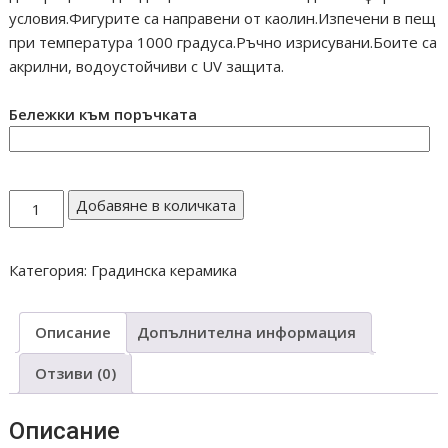
условия.Фигурите са направени от каолин.Изпечени в пещ
при температура 1000 градуса.Ръчно изрисувани.Боите са
акрилни, водоустойчиви с UV защита.
Бележки към поръчката
количество
Добавяне в количката
за
Петел
Категория:
Градинска керамика
прав
среден
Н392
Описание
Допълнителна информация
Отзиви (0)
Описание