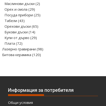
продукта
2
Маслинови дъски
2
29
продукта
Орех и смола
29
продукта
25
Посуда прибори
25
43
продукта
Табели
43
продукта
65
Орехови дъски
65
14
продукта
Букови дъски
14
продукта
29
Купи от дърво
29
72
продукта
Плата
72
продукта
98
Лазерно гравирани
98
120
продукта
Битова керамика
120
продукта
Информация за потребителя
Общи условия