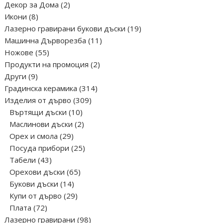
2
Декор за Дома
2
8
продукта
Икони
8
продукта
19
Лазерно гравирани букови дъски
19
11
продукта
Машинна Дърворезба
11
55
продукта
Ножове
55
продукта
2
Продукти на промоция
2
9
продукта
Други
9
продукта
314
Градинска керамика
314
309
продукта
Изделия от дърво
309
10
продукта
Въртящи дъски
10
продукта
2
Маслинови дъски
2
29
продукта
Орех и смола
29
продукта
25
Посуда прибори
25
43
продукта
Табели
43
продукта
65
Орехови дъски
65
14
продукта
Букови дъски
14
продукта
29
Купи от дърво
29
72
продукта
Плата
72
продукта
98
Лазерно гравирани
98