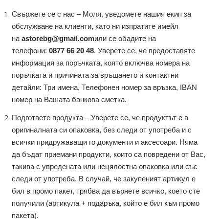
Свържете се с нас – Моля, уведомете нашия екип за
обслужване на клиенти, като ни изпратите имейл
на
astorebg@gmail.com
или се обадите на
телефони:
0877 66 20 48
. Уверете се, че предоставяте
информация за поръчката, която включва номера на
поръчката и причината за връщането и контактни
детайли: Три имена, Телефонен номер за връзка, IBAN
номер на Вашата банкова сметка.
Подгответе продукта – Уверете се, че продуктът е в
оригиналната си опаковка, без следи от употреба и с
всички придружаващи го документи и аксесоари. Няма
да бъдат приемани продукти, които са повредени от Вас,
такива с увредената или нецялостна опаковка или със
следи от употреба. В случай, че закупеният артикул е
бил в промо пакет, трябва да върнете всичко, което сте
получили (артикула + подаръка, който е бил към промо
пакета).