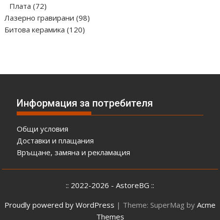
72
продукта
Плата
72
продукта
98
Лазерно гравирани
98
120
продукта
Битова керамика
120
продукта
Информация за потребителя
Общи условия
Доставки и плащания
Връщане, замяна и рекламация
:: 2022-2026 - AstoreBG ::
Proudly powered by WordPress
|
Theme: SuperMag by
Acme
Themes