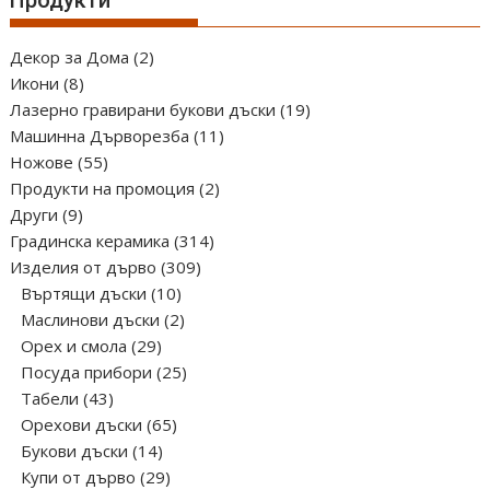
2
Декор за Дома
2
8
продукта
Икони
8
продукта
19
Лазерно гравирани букови дъски
19
11
продукта
Машинна Дърворезба
11
55
продукта
Ножове
55
продукта
2
Продукти на промоция
2
9
продукта
Други
9
продукта
314
Градинска керамика
314
309
продукта
Изделия от дърво
309
10
продукта
Въртящи дъски
10
продукта
2
Маслинови дъски
2
29
продукта
Орех и смола
29
продукта
25
Посуда прибори
25
43
продукта
Табели
43
продукта
65
Орехови дъски
65
14
продукта
Букови дъски
14
продукта
29
Купи от дърво
29