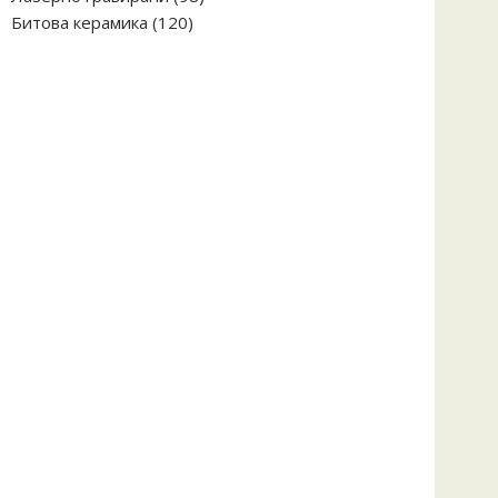
120
продукта
Битова керамика
120
продукта