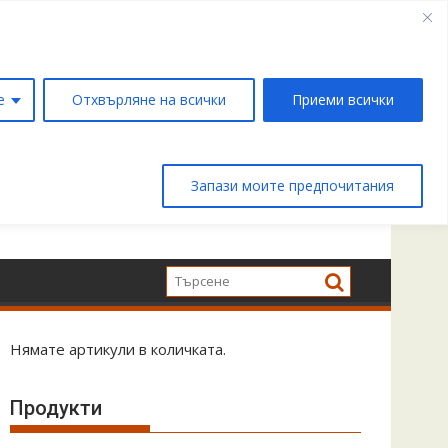
е
Отхвърляне на всички
Приеми всички
Запази моите предпочитания
Нямате артикули в количката.
Продукти