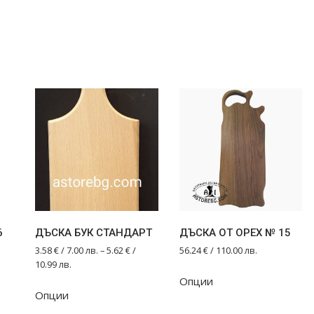
6
ДЪСКА БУК СТАНДАРТ
ДЪСКА ОТ ОРЕХ № 15
3.58
€
/ 7.00 лв.
–
5.62
€
/
56.24
€
/ 110.00 лв.
10.99 лв.
Опции
This
Опции
product