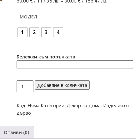
60.00
€
/ 117.35 лв.
–
80.00
€
/ 156.47 лв.
МОДЕЛ
1
2
3
4
Бележки към поръчката
количество
Добавяне в количката
за
ОРЕХОВА
Код:
Няма
Категории:
Декор за Дома
,
Изделия от
ЗАКАЧАЛКА
дърво
МАЛКА
Отзиви (0)