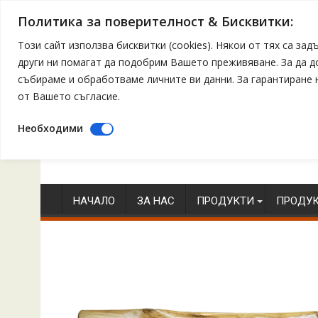
Политика за поверителност & Бисквитки:
Този сайт използва бисквитки (cookies). Някои от тях са з
други ни помагат да подобрим Вашето преживяване. За да 
събираме и обработваме личните ви данни. За гарантиране
от Вашето съгласие.
Необходими
Skip
to
content
НАЧАЛО
ЗА НАС
ПРОДУКТИ
ПРОДУК