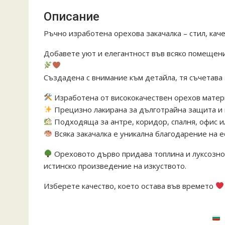
Описание
Ръчно изработена орехова закачалка – стил, кач
Добавете уют и елегантност във всяко помещени
Създадена с внимание към детайла, тя съчетава
Изработена от висококачествен орехов матер
Прецизно лакирана за дълготрайна защита и 
Подходяща за антре, коридор, спалня, офис и
Всяка закачалка е уникална благодарение на 
Ореховото дърво придава топлина и луксозно 
истинско произведение на изкуството.
Изберете качество, което остава във времето
#ръчноизработено #орех #закачалка #дърводе
#woodworking #interiordesign #madeinbulgaria
#