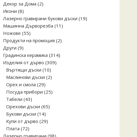
2
Декор за Дома
2
8
продукта
Икони
8
продукта
19
Лазерно гравирани букови дъски
19
11
продукта
Машинна Дърворезба
11
55
продукта
Ножове
55
продукта
2
Продукти на промоция
2
9
продукта
Други
9
продукта
314
Градинска керамика
314
309
продукта
Изделия от дърво
309
10
продукта
Въртящи дъски
10
продукта
2
Маслинови дъски
2
29
продукта
Орех и смола
29
продукта
25
Посуда прибори
25
43
продукта
Табели
43
продукта
65
Орехови дъски
65
14
продукта
Букови дъски
14
продукта
29
Купи от дърво
29
72
продукта
Плата
72
продукта
98
Лазерно гравирани
98