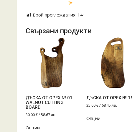
#handmadewithlove
Брой преглеждания:
141
Свързани продукти
ДЪСКА ОТ ОРЕХ № 01
ДЪСКА ОТ ОРЕХ № 1
WALNUT CUTTING
35.00
€
/ 68.45 лв.
BOARD
30.00
€
/ 58.67 лв.
Опции
Опции