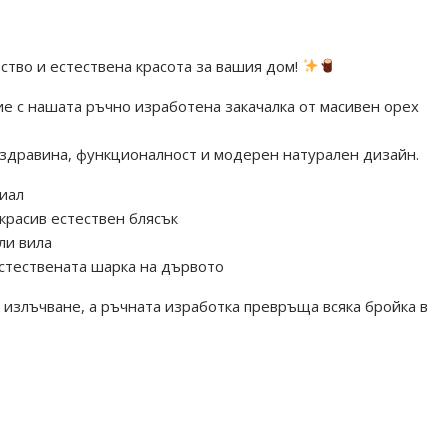
ество и естествена красота за вашия дом!
е с нашата ръчно изработена закачалка от масивен орех
 здравина, функционалност и модерен натурален дизайн.
иал
красив естествен блясък
ли вила
естествената шарка на дървото
излъчване, а ръчната изработка превръща всяка бройка в
лство #масивнодърво #homedecor #handmade #wooddesign
естественодърво #домашенуют #луксозендизайн