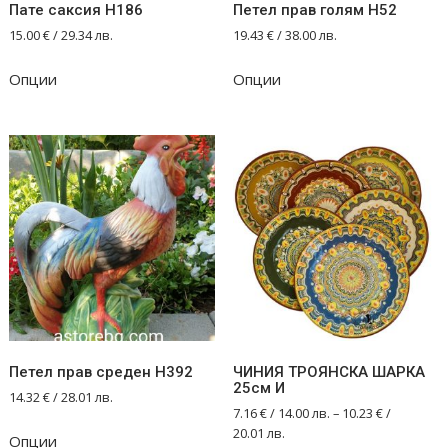
Пате саксия Н186
Петел прав голям Н52
15.00
€
/ 29.34 лв.
19.43
€
/ 38.00 лв.
Опции
Опции
Петел прав среден Н392
ЧИНИЯ ТРОЯНСКА ШАРКА
25см И
14.32
€
/ 28.01 лв.
7.16
€
/ 14.00 лв.
–
10.23
€
/
20.01 лв.
Опции