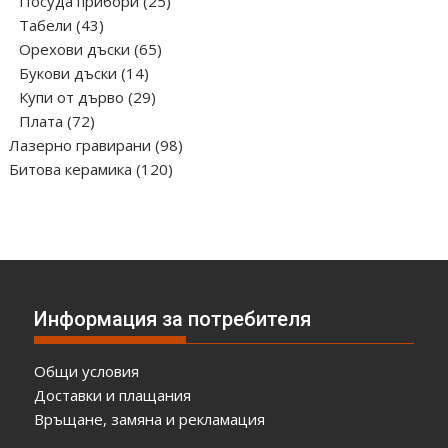
продукта
25
Посуда прибори
25
43
продукта
Табели
43
продукта
65
Орехови дъски
65
14
продукта
Букови дъски
14
продукта
29
Купи от дърво
29
72
продукта
Плата
72
продукта
98
Лазерно гравирани
98
120
продукта
Битова керамика
120
продукта
Информация за потребителя
Общи условия
Доставки и плащания
Връщане, замяна и рекламация