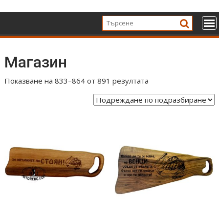
Skip
to
content
Магазин
Показване на 833–864 от 891 резултата