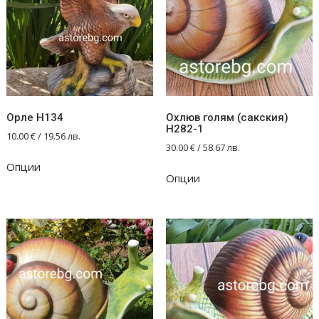
Орле Н134
Охлюв голям (сакския)
Н282-1
10.00
€
/ 19.56 лв.
30.00
€
/ 58.67 лв.
Опции
Опции