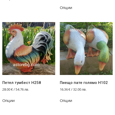
This
Опции
product
has
multiple
variants.
The
options
may
be
chosen
on
the
product
Петел тумбест Н258
Пиещо пате голямо Н102
page
28.00
€
/ 54.76 лв.
16.36
€
/ 32.00 лв.
Опции
Опции