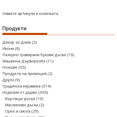
Нямате артикули в количката.
Продукти
2
Декор за Дома
2
8
продукта
Икони
8
продукта
19
Лазерно гравирани букови дъски
19
11
продукта
Машинна Дърворезба
11
55
продукта
Ножове
55
продукта
2
Продукти на промоция
2
9
продукта
Други
9
продукта
314
Градинска керамика
314
309
продукта
Изделия от дърво
309
10
продукта
Въртящи дъски
10
продукта
2
Маслинови дъски
2
29
продукта
Орех и смола
29