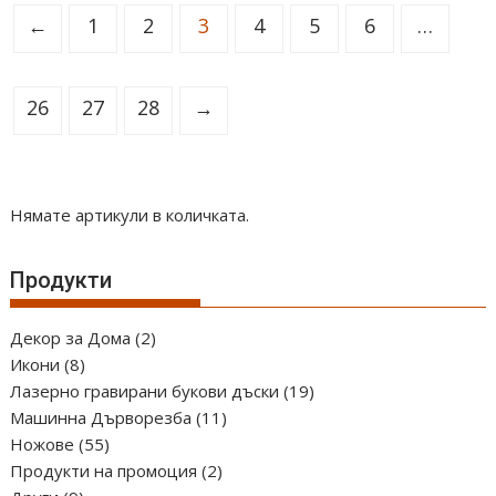
←
1
2
3
4
5
6
…
26
27
28
→
Нямате артикули в количката.
Продукти
2
Декор за Дома
2
8
продукта
Икони
8
продукта
19
Лазерно гравирани букови дъски
19
11
продукта
Машинна Дърворезба
11
55
продукта
Ножове
55
продукта
2
Продукти на промоция
2
9
продукта