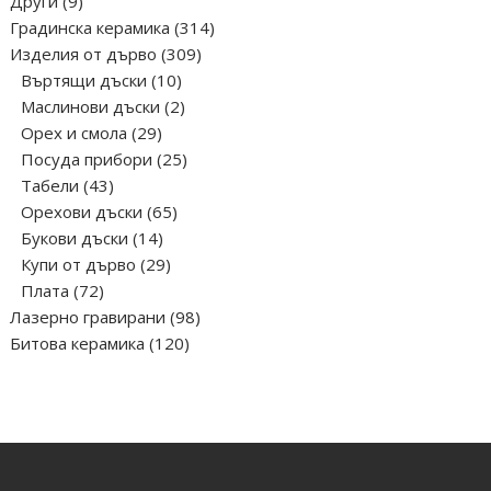
Други
9
продукта
314
Градинска керамика
314
309
продукта
Изделия от дърво
309
10
продукта
Въртящи дъски
10
продукта
2
Маслинови дъски
2
29
продукта
Орех и смола
29
продукта
25
Посуда прибори
25
43
продукта
Табели
43
продукта
65
Орехови дъски
65
14
продукта
Букови дъски
14
продукта
29
Купи от дърво
29
72
продукта
Плата
72
продукта
98
Лазерно гравирани
98
120
продукта
Битова керамика
120
продукта