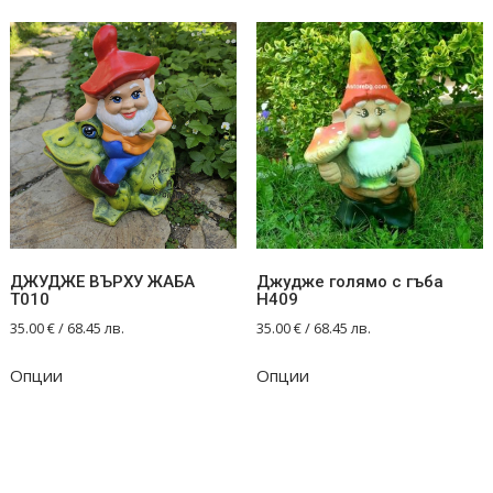
multiple
multiple
variants.
variants.
The
The
options
options
may
may
be
be
chosen
chosen
on
on
the
the
product
product
page
ДЖУДЖЕ ВЪРХУ ЖАБА
Джудже голямо с гъба
page
Т010
Н409
35.00
€
/ 68.45 лв.
35.00
€
/ 68.45 лв.
Опции
Опции