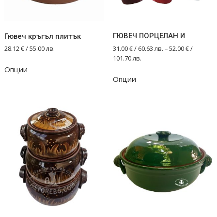
ГЮВЕЧ ПОРЦЕЛАН И
Гювеч кръгъл плитък
31.00
€
/ 60.63 лв.
–
52.00
€
/
28.12
€
/ 55.00 лв.
101.70 лв.
Опции
This
Опции
product
has
multiple
variants.
The
options
may
be
chosen
on
the
product