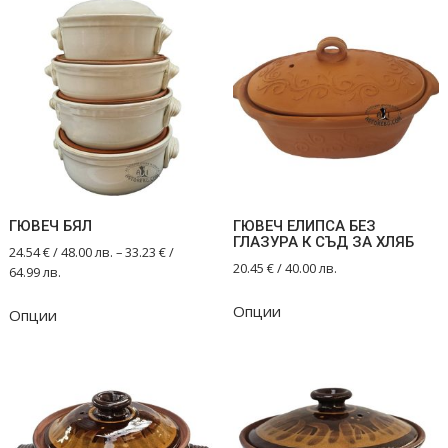
ГЮВЕЧ БЯЛ
ГЮВЕЧ ЕЛИПСА БЕЗ
ГЛАЗУРА К СЪД ЗА ХЛЯБ
24.54
€
/ 48.00 лв.
–
33.23
€
/
20.45
€
/ 40.00 лв.
64.99 лв.
This
Опции
Опции
product
has
multiple
variants.
The
options