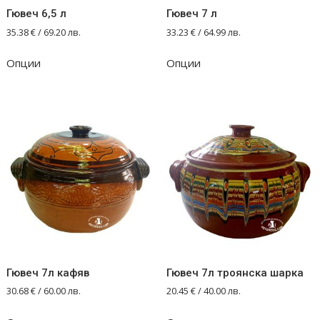
Гювеч 6,5 л
Гювеч 7 л
35.38
€
/ 69.20 лв.
33.23
€
/ 64.99 лв.
Опции
Опции
Гювеч 7л кафяв
Гювеч 7л троянска шарка
30.68
€
/ 60.00 лв.
20.45
€
/ 40.00 лв.