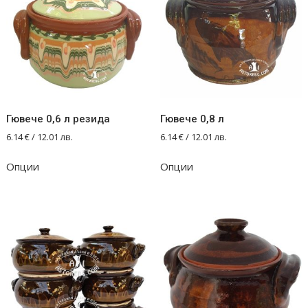
Гювече 0,6 л резида
Гювече 0,8 л
6.14
€
/ 12.01 лв.
6.14
€
/ 12.01 лв.
Опции
Опции