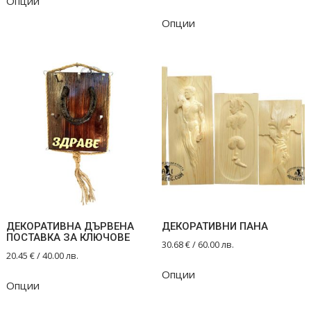
Опции
product
has
Опции
multiple
variants.
The
options
may
be
chosen
on
the
product
page
ДЕКОРАТИВНА ДЪРВЕНА
ДЕКОРАТИВНИ ПАНА
ПОСТАВКА ЗА КЛЮЧОВЕ
30.68
€
/ 60.00 лв.
20.45
€
/ 40.00 лв.
This
This
Опции
product
Опции
product
has
has