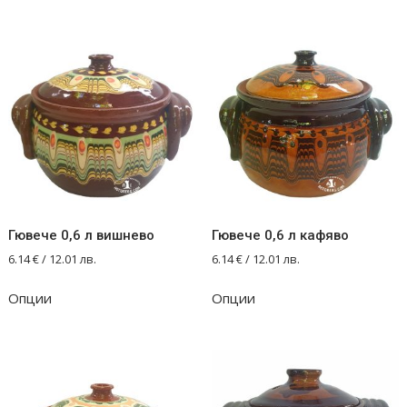
multiple
variants.
The
options
may
be
chosen
on
the
product
Гювече 0,6 л вишнево
Гювече 0,6 л кафяво
page
6.14
€
/ 12.01 лв.
6.14
€
/ 12.01 лв.
Опции
Опции