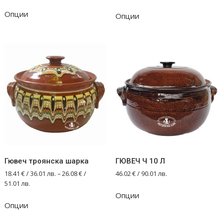
This
Опции
Опции
product
has
multiple
variants.
The
options
may
be
chosen
on
the
product
Гювеч троянска шарка
ГЮВЕЧ Ч 10 Л
page
18.41
€
/ 36.01 лв.
–
26.08
€
/
46.02
€
/ 90.01 лв.
51.01 лв.
Опции
This
Опции
product
has