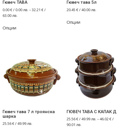
Гювеч ТАВА
Гювеч тава 5л
page
0.00
€
/ 0.00 лв.
–
32.21
€
/
20.45
€
/ 40.00 лв.
63.00 лв.
This
Опции
This
product
Опции
product
has
has
multiple
multiple
variants.
variants.
The
The
options
options
may
may
be
be
chosen
chosen
on
on
the
the
product
product
page
Гювеч тава 7 л троянска
ГЮВЕЧ ТАВА С КАПАК Д
page
шарка
25.56
€
/ 49.99 лв.
–
46.02
€
/
25.56
€
/ 49.99 лв.
90.01 лв.