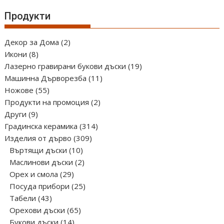
Продукти
2
Декор за Дома
2
8
продукта
Икони
8
продукта
19
Лазерно гравирани букови дъски
19
11
продукта
Машинна Дърворезба
11
55
продукта
Ножове
55
продукта
2
Продукти на промоция
2
9
продукта
Други
9
продукта
314
Градинска керамика
314
309
продукта
Изделия от дърво
309
10
продукта
Въртящи дъски
10
продукта
2
Маслинови дъски
2
29
продукта
Орех и смола
29
продукта
25
Посуда прибори
25
43
продукта
Табели
43
продукта
65
Орехови дъски
65
14
продукта
Букови дъски
14