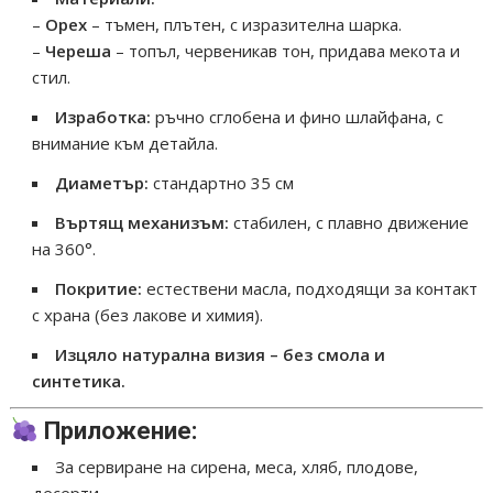
–
Орех
– тъмен, плътен, с изразителна шарка.
–
Череша
– топъл, червеникав тон, придава мекота и
стил.
Изработка:
ръчно сглобена и фино шлайфана, с
внимание към детайла.
Диаметър:
стандартно 35 см
Въртящ механизъм:
стабилен, с плавно движение
на 360°.
Покритие:
естествени масла, подходящи за контакт
с храна (без лакове и химия).
Изцяло натурална визия – без смола и
синтетика.
Приложение:
За сервиране на сирена, меса, хляб, плодове,
десерти.