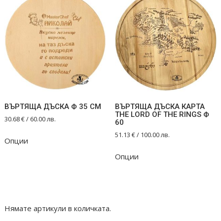
variants.
The
options
may
be
chosen
on
the
product
ВЪРТЯЩА ДЪСКА Ф 35 СМ
ВЪРТЯЩА ДЪСКА КАРТА
page
THE LORD OF THE RINGS Ф
30.68
€
/ 60.00 лв.
60
51.13
€
/ 100.00 лв.
Опции
Опции
Нямате артикули в количката.