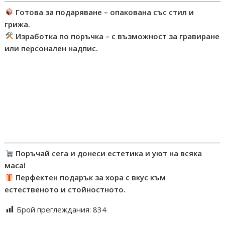
Готова за подаряване – опакована със стил и
грижа.
Изработка по поръчка – с възможност за гравиране
или персонален надпис.
#въртящадъска #орехичайреса #натуралнадъска
#дървенаоснова #луксозенподнос #безсмола
#дъсказасервиране #естественматериал
#ръчнаизработка #уникатотдърво #ореховадъска
#черешовадъска #декоративнадъска #подаръкзадом
#българскизанаятчия #дървеснабогатств
Поръчай сега и донеси естетика и уют на всяка
маса!
Перфектен подарък за хора с вкус към
естественото и стойностното.
Брой преглеждания:
834