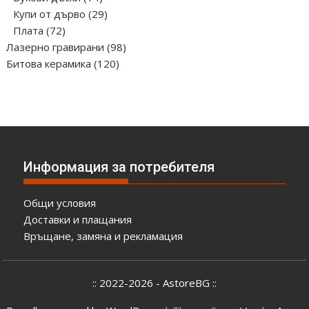
продукта
29
Купи от дърво
29
72
продукта
Плата
72
продукта
98
Лазерно гравирани
98
120
продукта
Битова керамика
120
продукта
Информация за потребителя
Общи условия
Доставки и плащания
Връщане, замяна и рекламация
:: 2022-2026 - AstoreBG ::