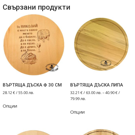
Свързани продукти
ВЪРТЯЩА ДЪСКА Ф 30 СМ
ВЪРТЯЩА ДЪСКА ЛИПА
28.12
€
/ 55.00 лв.
32.21
€
/ 63.00 лв.
–
40.90
€
/
79.99 лв.
Опции
This
Опции
product
has
multiple