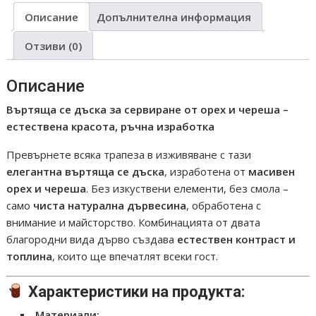
ОРЕХ
Описание
Допълнителна информация
И
ЧЕРЕША
Отзиви (0)
Ф
35
Описание
Въртяща се дъска за сервиране от орех и череша –
естествена красота, ръчна изработка
Превърнете всяка трапеза в изживяване с тази
елегантна въртяща се дъска
, изработена от
масивен
орех и череша
. Без изкуствени елементи, без смола –
само
чиста натурална дървесина
, обработена с
внимание и майсторство. Комбинацията от двата
благородни вида дърво създава
естествен контраст и
топлина
, които ще впечатлят всеки гост.
Характеристики на продукта:
Материали: