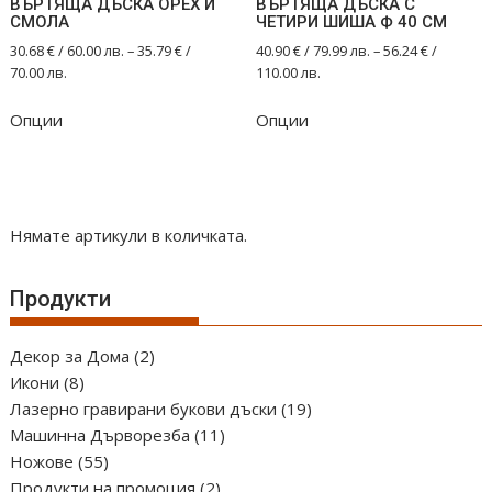
ВЪРТЯЩА ДЪСКА ОРЕХ И
ВЪРТЯЩА ДЪСКА С
СМОЛА
ЧЕТИРИ ШИША Ф 40 СМ
30.68
€
/ 60.00 лв.
–
35.79
€
/
40.90
€
/ 79.99 лв.
–
56.24
€
/
70.00 лв.
110.00 лв.
This
This
Опции
Опции
product
product
has
has
multiple
multiple
variants.
variants.
The
The
Нямате артикули в количката.
options
options
may
may
Продукти
be
be
chosen
chosen
2
Декор за Дома
2
on
on
8
продукта
Икони
8
the
the
продукта
19
Лазерно гравирани букови дъски
19
product
product
11
продукта
Машинна Дърворезба
11
page
page
55
продукта
Ножове
55
продукта
2
Продукти на промоция
2