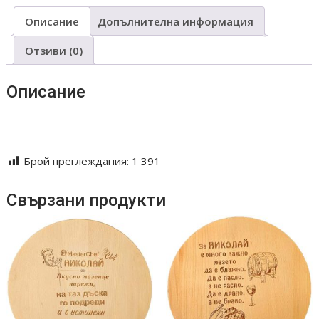
Описание
Допълнителна информация
Отзиви (0)
Описание
Oreh daska servirane rqzane podnasqne podarak graviran
lazer laser plato epoksidna smola epocsidna
Брой преглеждания:
1 391
Свързани продукти