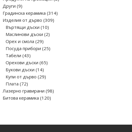
9
продукта
Други
9
продукта
314
Градинска керамика
314
309
продукта
Изделия от дърво
309
10
продукта
Въртящи дъски
10
продукта
2
Маслинови дъски
2
29
продукта
Орех и смола
29
продукта
25
Посуда прибори
25
43
продукта
Табели
43
продукта
65
Орехови дъски
65
14
продукта
Букови дъски
14
продукта
29
Купи от дърво
29
72
продукта
Плата
72
продукта
98
Лазерно гравирани
98
120
продукта
Битова керамика
120
продукта