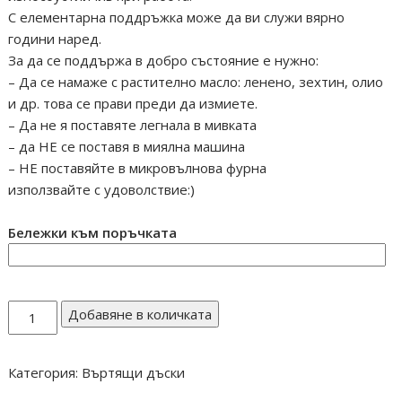
С елементарна поддръжка може да ви служи вярно
години наред.
За да се поддържа в добро състояние е нужно:
– Да се намаже с растително масло: ленено, зехтин, олио
и др. това се прави преди да измиете.
– Да не я поставяте легнала в мивката
– да НЕ се поставя в миялна машина
– НЕ поставяйте в микровълнова фурна
използвайте с удоволствие:)
Бележки към поръчката
количество
Добавяне в количката
за
Въртяща
Категория:
Въртящи дъски
дъска
разграфена