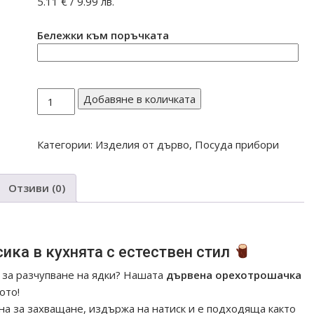
5.11
€
/ 9.99 лв.
Бележки към поръчката
количество
Добавяне в количката
за
ДЪРВЕНА
Категории:
Изделия от дърво
,
Посуда прибори
ОРЕХОТРОШАЧКА
Отзиви (0)
ка в кухнята с естествен стил
 за разчупване на ядки? Нашата
дървена орехотрошачка
ото!
бна за захващане, издържа на натиск и е подходяща както