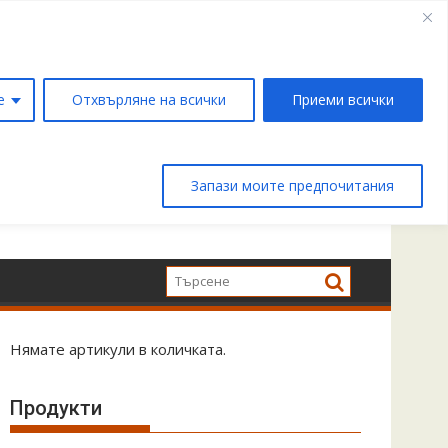
е
Отхвърляне на всички
Приеми всички
Запази моите предпочитания
Нямате артикули в количката.
Продукти