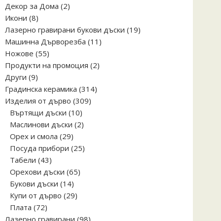
2
Декор за Дома
2
8
продукта
Икони
8
продукта
19
Лазерно гравирани букови дъски
19
11
продукта
Машинна Дърворезба
11
55
продукта
Ножове
55
продукта
2
Продукти на промоция
2
9
продукта
Други
9
продукта
314
Градинска керамика
314
309
продукта
Изделия от дърво
309
10
продукта
Въртящи дъски
10
продукта
2
Маслинови дъски
2
29
продукта
Орех и смола
29
продукта
25
Посуда прибори
25
43
продукта
Табели
43
продукта
65
Орехови дъски
65
14
продукта
Букови дъски
14
продукта
29
Купи от дърво
29
72
продукта
Плата
72
продукта
98
Лазерно гравирани
98