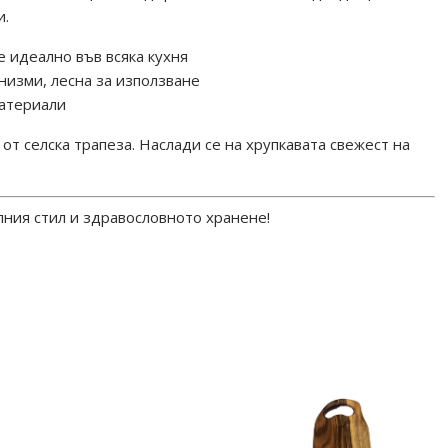
и.
се идеално във всяка кухня
низми, лесна за използване
материали
от селска трапеза. Наслади се на хрупкавата свежест на
ния стил и здравословното хранене!
киСЛюбов #БабаГоПравиТака #ЕстествениМатериали
#ОрехиНаМаса