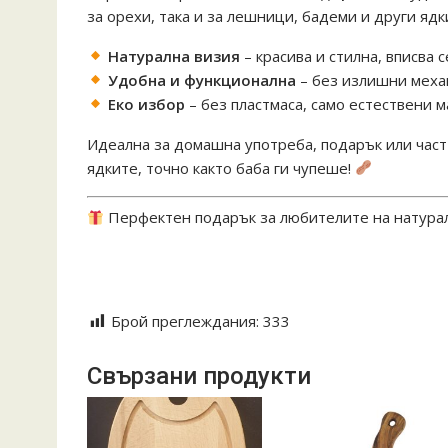
за орехи, така и за лешници, бадеми и други ядк
Натурална визия
– красива и стилна, вписва 
Удобна и функционална
– без излишни меха
Еко избор
– без пластмаса, само естествени 
Идеална за домашна употреба, подарък или част 
ядките, точно както баба ги чупеше!
Перфектен подарък за любителите на натурал
#ДървенаОрехотрошачка #РъчнаИзработка #Яд
#ОнлайнМагазин #ТрадицииВСъвремененСтил 
Брой преглеждания:
333
Свързани продукти