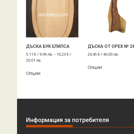
ДЪСКА БУК ЕЛИПСА
ДЪСКА ОТ ОРЕХ № 2
5.11
€
/ 9.99 лв.
–
10.23
€
/
20.45
€
/ 40.00 лв.
20.01 лв.
Опции
This
Опции
product
has
multiple
variants.
The
options
may
Информация за потребителя
be
chosen