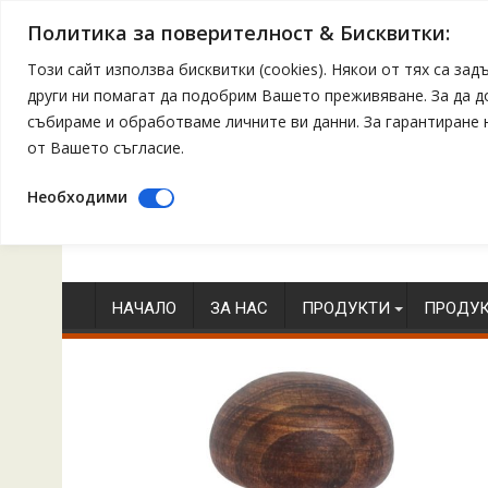
Политика за поверителност & Бисквитки:
Този сайт използва бисквитки (cookies). Някои от тях са з
други ни помагат да подобрим Вашето преживяване. За да 
събираме и обработваме личните ви данни. За гарантиране
от Вашето съгласие.
Необходими
Skip
to
content
НАЧАЛО
ЗА НАС
ПРОДУКТИ
ПРОДУК