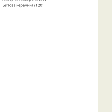
120
продукта
Битова керамика
120
продукта