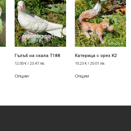
Гълъб на скала T188
Катерица с орех К2
12.00
€
/ 23.47 лв.
10.23
€
/ 20.01 лв.
Опции
Опции