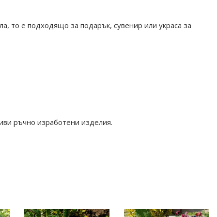
а, то е подходящо за подарък, сувенир или украса за
сиви ръчно изработени изделия.
рация #handmade #catlover #ceramics #homedecor