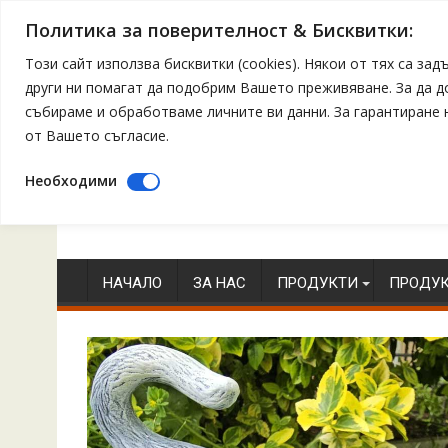
Политика за поверителност & Бисквитки:
Този сайт използва бисквитки (cookies). Някои от тях са з
други ни помагат да подобрим Вашето преживяване. За да 
събираме и обработваме личните ви данни. За гарантиране
от Вашето съгласие.
Необходими
Skip
to
content
НАЧАЛО
ЗА НАС
ПРОДУКТИ
ПРОДУК