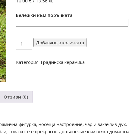
10.00
€
/ 19.56 лв.
Бележки към поръчката
количество
Добавяне в количката
за
КОТЕ
Категория:
Градинска керамика
С
ВИРНАТА
ОПАШКА
С2
Отзиви (0)
амична фигурка, носеща настроение, чар и закачлив дух.
йли, това коте е прекрасно допълнение към всяка домашна