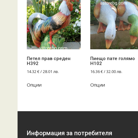
Петел прав среден
Пиещо пате голямо
Н392
Н102
14.32
€
/ 28.01 лв.
16.36
€
/ 32.00 лв.
Опции
Опции
Информация за потребителя