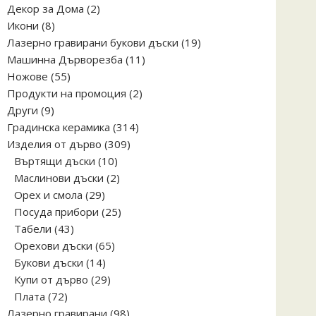
2
Декор за Дома
2
8
продукта
Икони
8
продукта
19
Лазерно гравирани букови дъски
19
11
продукта
Машинна Дърворезба
11
55
продукта
Ножове
55
продукта
2
Продукти на промоция
2
9
продукта
Други
9
продукта
314
Градинска керамика
314
309
продукта
Изделия от дърво
309
10
продукта
Въртящи дъски
10
продукта
2
Маслинови дъски
2
29
продукта
Орех и смола
29
продукта
25
Посуда прибори
25
43
продукта
Табели
43
продукта
65
Орехови дъски
65
14
продукта
Букови дъски
14
продукта
29
Купи от дърво
29
72
продукта
Плата
72
продукта
98
Лазерно гравирани
98