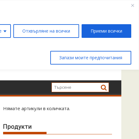
е
Отхвърляне на всички
Приеми всички
Запази моите предпочитания
Нямате артикули в количката.
Продукти