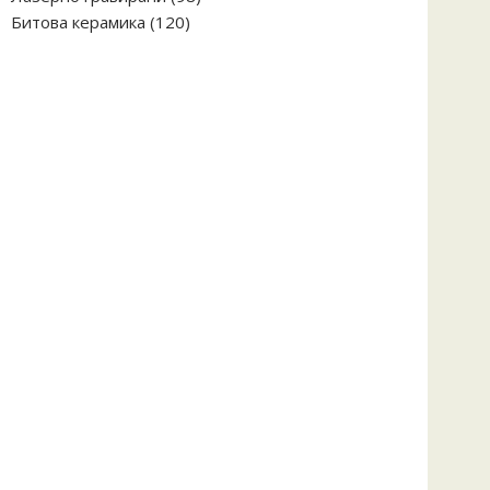
120
продукта
Битова керамика
120
продукта