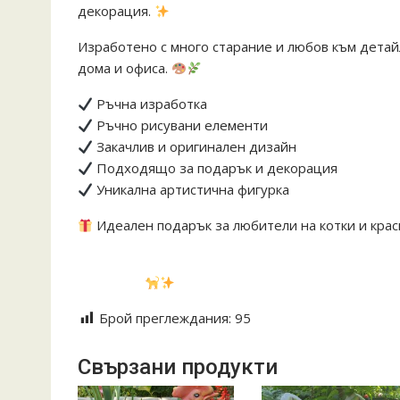
декорация.
Изработено с много старание и любов към детайл
дома и офиса.
Ръчна изработка
Ръчно рисувани елементи
Закачлив и оригинален дизайн
Подходящо за подарък и декорация
Уникална артистична фигурка
Идеален подарък за любители на котки и кра
#ръчнаизработка #керамика #коте #котки #деко
#подарък
Брой преглеждания:
95
Свързани продукти