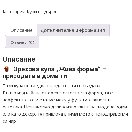
КУПА
Категория:
Купи от дърво
ОРЕХ
10
Описание
Допълнителна информация
Отзиви (0)
Описание
Орехова купа „Жива форма“ –
природата в дома ти
Тази купа не следва стандарт – тя го създава.
Ръчно издълбана от орех с естествена форма, тя е
перфектното съчетание между функционалност и
естетика. Независимо дали я използваш за плодове, ядки
или като декор, тя привлича вниманието с неподправения
си чар.