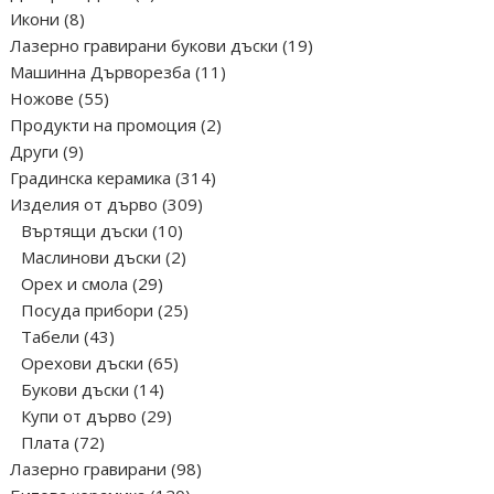
8
продукта
Икони
8
продукта
19
Лазерно гравирани букови дъски
19
11
продукта
Машинна Дърворезба
11
55
продукта
Ножове
55
продукта
2
Продукти на промоция
2
9
продукта
Други
9
продукта
314
Градинска керамика
314
309
продукта
Изделия от дърво
309
10
продукта
Въртящи дъски
10
продукта
2
Маслинови дъски
2
29
продукта
Орех и смола
29
продукта
25
Посуда прибори
25
43
продукта
Табели
43
продукта
65
Орехови дъски
65
14
продукта
Букови дъски
14
продукта
29
Купи от дърво
29
72
продукта
Плата
72
продукта
98
Лазерно гравирани
98