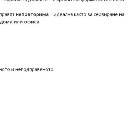
 правят
неповторима
– идеална както за сервиране на
 дома или офиса
.
к
ното и неподправеното.