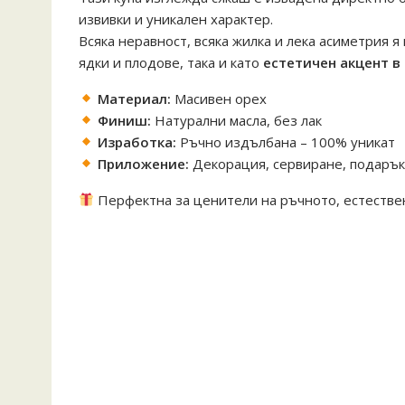
извивки и уникален характер.
Всяка неравност, всяка жилка и лека асиметрия я
ядки и плодове, така и като
естетичен акцент в
Материал:
Масивен орех
Финиш:
Натурални масла, без лак
Изработка:
Ръчно издълбана – 100% уникат
Приложение:
Декорация, сервиране, подаръ
Перфектна за ценители на ръчното, естестве
#ореховакупа
#ръчнаизработка
#купасдуша
#естественадървесина
#екоинтериор
#дървениаксесоари
#уникалендизайн
#woodenbowl