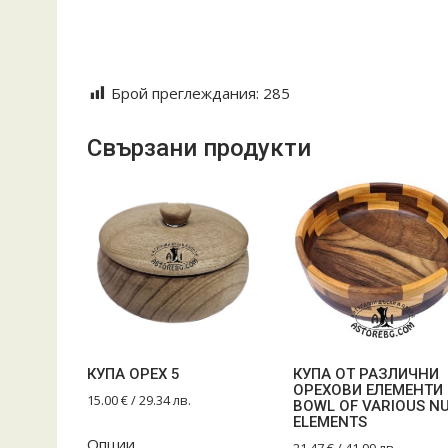
#handmadegift
#натуралнадекорация
#дървокатоизкуство
Брой преглеждания:
285
Свързани продукти
КУПА ОРЕХ 5
КУПА ОТ РАЗЛИЧНИ
ОРЕХОВИ ЕЛЕМЕНТИ
15.00
€
/ 29.34 лв.
BOWL OF VARIOUS N
ELEMENTS
Опции