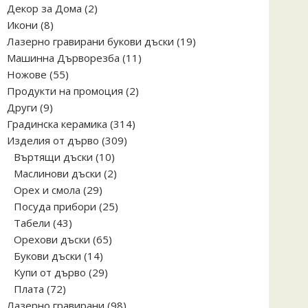
2
Декор за Дома
2
8
продукта
Икони
8
продукта
19
Лазерно гравирани букови дъски
19
11
продукта
Машинна Дърворезба
11
55
продукта
Ножове
55
продукта
2
Продукти на промоция
2
9
продукта
Други
9
продукта
314
Градинска керамика
314
309
продукта
Изделия от дърво
309
10
продукта
Въртящи дъски
10
продукта
2
Маслинови дъски
2
29
продукта
Орех и смола
29
продукта
25
Посуда прибори
25
43
продукта
Табели
43
продукта
65
Орехови дъски
65
14
продукта
Букови дъски
14
продукта
29
Купи от дърво
29
72
продукта
Плата
72
продукта
98
Лазерно гравирани
98