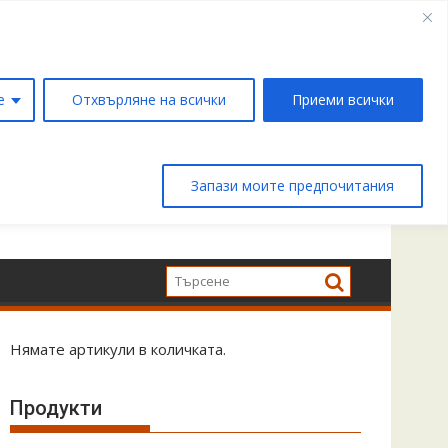
е
Отхвърляне на всички
Приеми всички
Запази моите предпочитания
Нямате артикули в количката.
Продукти