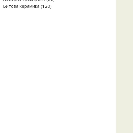
120
продукта
Битова керамика
120
продукта