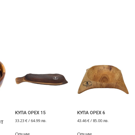
КУПА ОРЕХ 15
КУПА ОРЕХ 6
33.23
€
/ 64.99 лв.
43.46
€
/ 85.00 лв.
UT
Опции
Опции