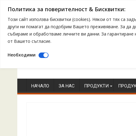
Политика за поверителност & Бисквитки:
Този сайт използва бисквитки (cookies). Някои от тях са з
други ни помагат да подобрим Вашето преживяване. За да 
събираме и обработваме личните ви данни. За гарантиране
от Вашето съгласие.
Необходими
Skip
to
content
НАЧАЛО
ЗА НАС
ПРОДУКТИ
ПРОДУК