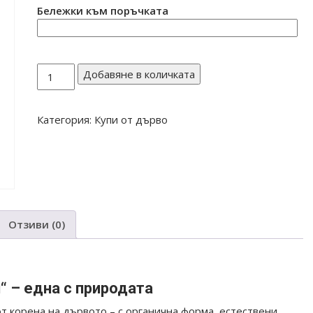
Бележки към поръчката
количество
Добавяне в количката
за
КУПА
Категория:
Купи от дърво
ОРЕХ
17
Отзиви (0)
“ – една с природата
т корена на дървото – с органична форма, естествени