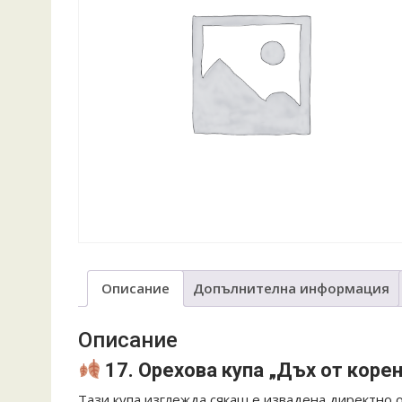
Описание
Допълнителна информация
Описание
17. Орехова купа „Дъх от корен
Тази купа изглежда сякаш е извадена директно о