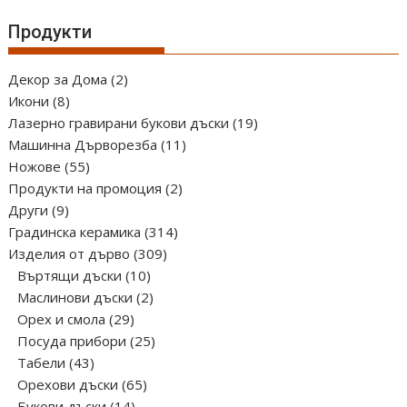
Продукти
2
Декор за Дома
2
8
продукта
Икони
8
продукта
19
Лазерно гравирани букови дъски
19
11
продукта
Машинна Дърворезба
11
55
продукта
Ножове
55
продукта
2
Продукти на промоция
2
9
продукта
Други
9
продукта
314
Градинска керамика
314
309
продукта
Изделия от дърво
309
10
продукта
Въртящи дъски
10
продукта
2
Маслинови дъски
2
29
продукта
Орех и смола
29
продукта
25
Посуда прибори
25
43
продукта
Табели
43
продукта
65
Орехови дъски
65
14
продукта
Букови дъски
14