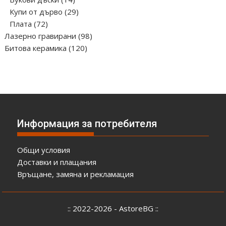
продукта
29
Купи от дърво
29
72
продукта
Плата
72
продукта
98
Лазерно гравирани
98
120
продукта
Битова керамика
120
продукта
Информация за потребителя
Общи условия
Доставки и плащания
Връщане, замяна и рекламация
:: 2022-2026 - AstoreBG ::