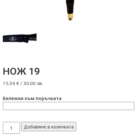
НОЖ 19
15.34
€
/ 30.00 лв.
Бележки към поръчката
количество
Добавяне в количката
за