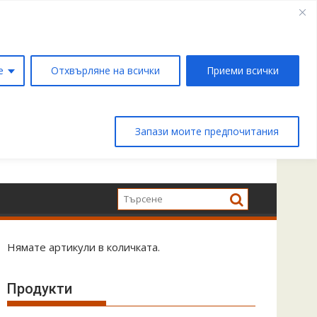
е
Отхвърляне на всички
Приеми всички
Запази моите предпочитания
Нямате артикули в количката.
Продукти