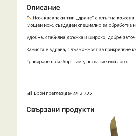
Описание
Нож касапски тип „дране“ с плътна кожена
Мощен нож, създаден специално за обработка н
Удобна, стабилна дръжка и широко, добре заточ
Канията е здрава, с възможност за прикрепяне к
Гравиране по избор – име, послание или лого.
#ловеннож #ножзапланината #outdoorgear #мъж
#наприрода #ножотмечта #гравиране #издръжл
Брой преглеждания:
3 735
Свързани продукти