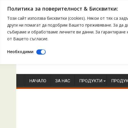
Политика за поверителност & Бисквитки:
Този сайт използва бисквитки (cookies). Някои от тях са з
други ни помагат да подобрим Вашето преживяване. За да 
събираме и обработваме личните ви данни. За гарантиране
от Вашето съгласие.
Необходими
Skip
to
content
НАЧАЛО
ЗА НАС
ПРОДУКТИ
ПРОДУК