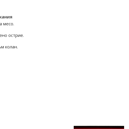
 кания
а месо.
ено острие.
ъм колан.
киталанти #ловириболов #ножзариболов #излет
ивост #ножзареката #ножзаподарък #ножсистория