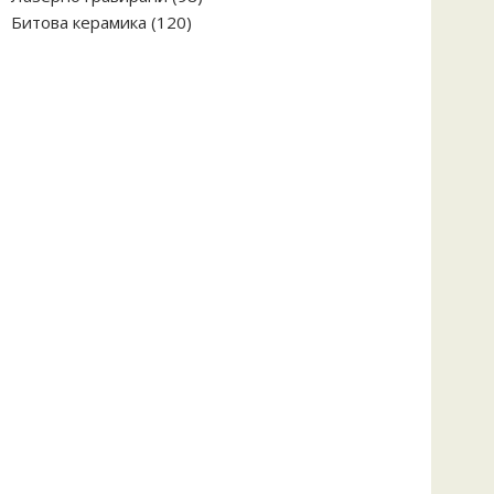
120
продукта
Битова керамика
120
продукта