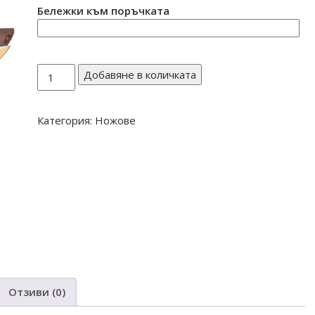
Бележки към поръчката
количество
Добавяне в количката
за
НОЖ
Категория:
Ножове
7
Отзиви (0)