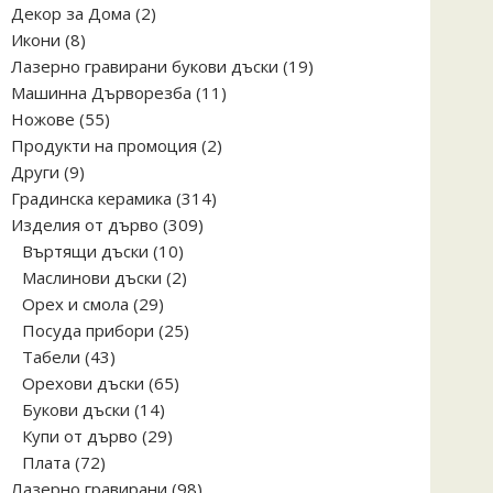
2
Декор за Дома
2
8
продукта
Икони
8
продукта
19
Лазерно гравирани букови дъски
19
11
продукта
Машинна Дърворезба
11
55
продукта
Ножове
55
продукта
2
Продукти на промоция
2
9
продукта
Други
9
продукта
314
Градинска керамика
314
309
продукта
Изделия от дърво
309
10
продукта
Въртящи дъски
10
продукта
2
Маслинови дъски
2
29
продукта
Орех и смола
29
продукта
25
Посуда прибори
25
43
продукта
Табели
43
продукта
65
Орехови дъски
65
14
продукта
Букови дъски
14
продукта
29
Купи от дърво
29
72
продукта
Плата
72
продукта
98
Лазерно гравирани
98