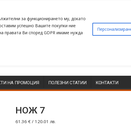
адължителни за функционирането му, докато
доставим успешно Вашите покупки ние
Персонализиран
 на правата Ви според GDPR имаме нужда
ТИ НА ПРОМОЦИЯ
ПОЛЕЗНИ СТАТИИ
КОНТАКТИ
НОЖ 7
61.36
€
/ 120.01 лв.