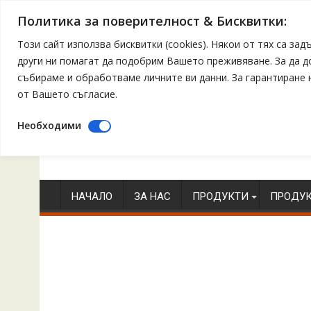
Политика за поверителност & Бисквитки:
Този сайт използва бисквитки (cookies). Някои от тях са з
други ни помагат да подобрим Вашето преживяване. За да 
събираме и обработваме личните ви данни. За гарантиране
от Вашето съгласие.
Необходими
Skip
to
content
НАЧАЛО
ЗА НАС
ПРОДУКТИ
ПРОДУК