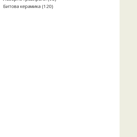
120
продукта
Битова керамика
120
продукта