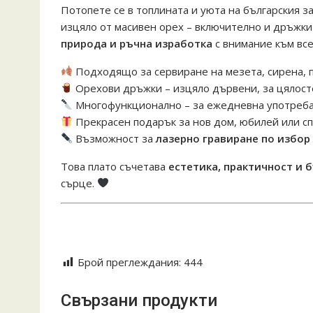
Потопете се в топлината и уюта на българския з
изцяло от масивен орех – включително и дръжки
природа и ръчна изработка
с внимание към все
Подходящо за сервиране на мезета, сирена, 
Орехови дръжки – изцяло дървени, за цялост
Многофункционално – за ежедневна употреба
Прекрасен подарък за нов дом, юбилей или с
Възможност за
лазерно гравиране по избор
Това плато съчетава
естетика, практичност и 
сърце.
#ореховоплато #ръчнарбота #естественима
#подаръксдуша #гравиранподарък #сервира
Брой преглеждания:
444
Свързани продукти