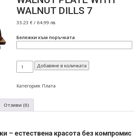
WALNUT DILLS 7
33.23
€
/ 64.99 лв.
Бележки към поръчката
количество
Добавяне в количката
за
ОРЕХОВО
Категория:
Плата
ПЛАТО
С
ОРЕХОВИ
Отзиви (0)
ДРЪЖКИ
WALNUT
PLATE
WITH
ки – естествена красота без компромис
WALNUT