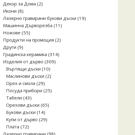
2
Декор за Дома
2
8
продукта
Икони
8
продукта
19
Лазерно гравирани букови дъски
19
11
продукта
Машинна Дърворезба
11
55
продукта
Ножове
55
продукта
2
Продукти на промоция
2
9
продукта
Други
9
продукта
314
Градинска керамика
314
309
продукта
Изделия от дърво
309
10
продукта
Въртящи дъски
10
продукта
2
Маслинови дъски
2
29
продукта
Орех и смола
29
продукта
25
Посуда прибори
25
43
продукта
Табели
43
продукта
65
Орехови дъски
65
14
продукта
Букови дъски
14
продукта
29
Купи от дърво
29
72
продукта
Плата
72
продукта
98
Лазерно гравирани
98