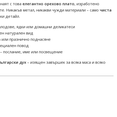
анаят с това
елегантно орехово плато
, изработено
DILLS
те. Никакъв метал, никакви чужди материали – само
чиста
7
ки детайл.
плодове, ядки или домашни деликатеси
ен натурален вид
 или празнично поднасяне
пециален повод
– послание, име или посвещение
български дух
– изящен завършек за всяка маса и всяко
териали #дървениаксесоари #българскизанаят
нестил #платоорех #хендмейдбг