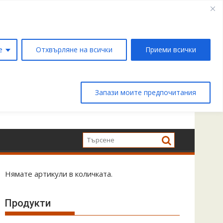
е
Отхвърляне на всички
Приеми всички
Запази моите предпочитания
Нямате артикули в количката.
Продукти