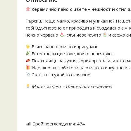
Керамично пано с цвете – нежност и стил за
Търсиш нещо малко, красиво и уникално? Наше
теб! Вдъхновено от природата и създадено с мно
нежно червено
, слънчево жълто
и свежо с
Всяко пано е ръчно изрисувано
Естествени цветове, които внасят уют
Подходящо за кухня, коридор, хол или като м
Идеално за любители на ръчното изкуство и 
С канап за удобно окачване
Малък акцент – голямо вдъхновение!
#КерамичноПано #ЦветноВдъхновение #РъчнаИ
#ДекорацияЗаДом #КерамикаСЦвят #AstoreBG
Брой преглеждания:
474