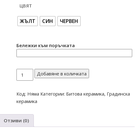
ЦВЯТ
ЖЪЛТ
СИН
ЧЕРВЕН
Бележки към поръчката
количество
Добавяне в количката
за
ПАНО
Код:
Няма
Категории:
Битова керамика
,
Градинска
МАЛКО
керамика
ЦВЕТЕ
Отзиви (0)