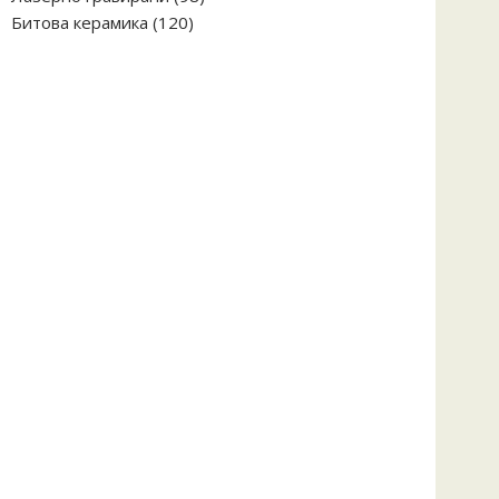
120
продукта
Битова керамика
120
продукта