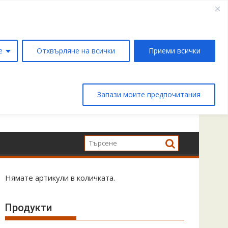
е
Отхвърляне на всички
Приеми всички
Запази моите предпочитания
Нямате артикули в количката.
Продукти