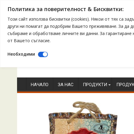
Политика за поверителност & Бисквитки:
Този сайт използва бисквитки (cookies). Някои от тях са з
други ни помагат да подобрим Вашето преживяване. За да 
събираме и обработваме личните ви данни. За гарантиране
от Вашето съгласие.
Необходими
Skip
to
content
НАЧАЛО
ЗА НАС
ПРОДУКТИ
ПРОДУК