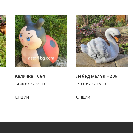
Калинка T084
Лебед малък Н209
14.00
€
/ 27.38 лв.
19.00
€
/ 37.16 лв.
Опции
Опции