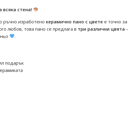
 всяка стена!
то ръчно изработено
керамично пано с цвете
е точно за
го любов, това пано се предлага в
три различни цвята
–
иньо
.
ил подарък
керамиката
зработка #БългарскаКерамика #ПодаръкСЛюбов