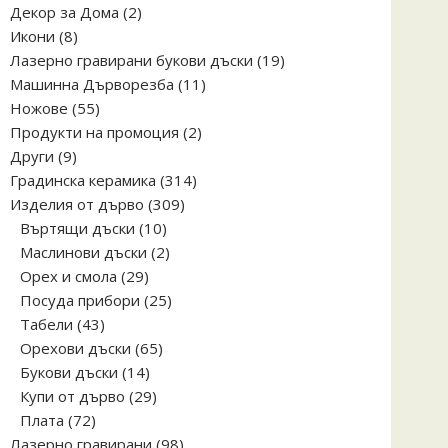
2
Декор за Дома
2
8
продукта
Икони
8
продукта
19
Лазерно гравирани букови дъски
19
11
продукта
Машинна Дърворезба
11
55
продукта
Ножове
55
продукта
2
Продукти на промоция
2
9
продукта
Други
9
продукта
314
Градинска керамика
314
309
продукта
Изделия от дърво
309
10
продукта
Въртящи дъски
10
продукта
2
Маслинови дъски
2
29
продукта
Орех и смола
29
продукта
25
Посуда прибори
25
43
продукта
Табели
43
продукта
65
Орехови дъски
65
14
продукта
Букови дъски
14
продукта
29
Купи от дърво
29
72
продукта
Плата
72
продукта
98
Лазерно гравирани
98