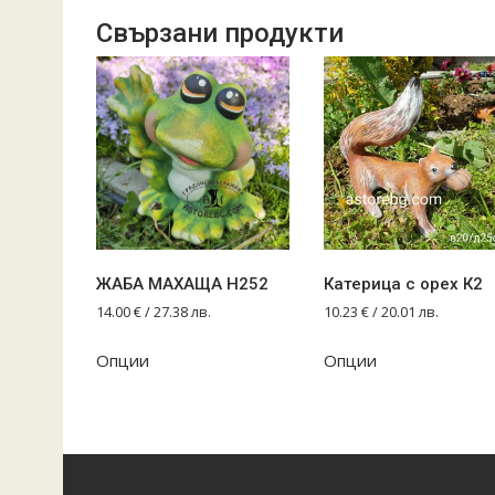
Свързани продукти
ЖАБА МАХАЩА Н252
Катерица с орех К2
14.00
€
/ 27.38 лв.
10.23
€
/ 20.01 лв.
Опции
Опции