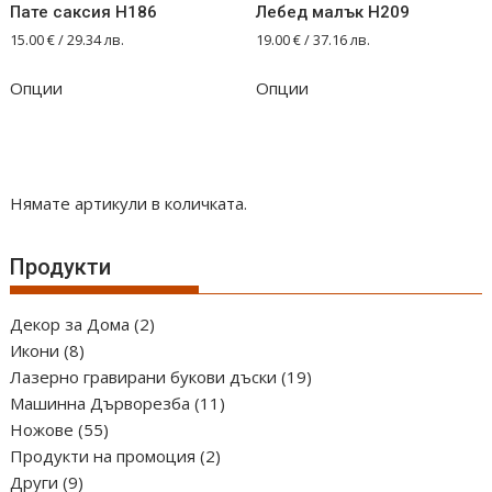
Пате саксия Н186
Лебед малък Н209
15.00
€
/ 29.34 лв.
19.00
€
/ 37.16 лв.
Опции
Опции
Нямате артикули в количката.
Продукти
2
Декор за Дома
2
8
продукта
Икони
8
продукта
19
Лазерно гравирани букови дъски
19
11
продукта
Машинна Дърворезба
11
55
продукта
Ножове
55
продукта
2
Продукти на промоция
2
9
продукта
Други
9