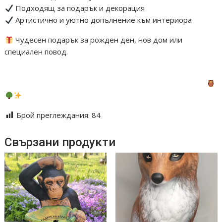
Подходящ за подарък и декорация
Артистично и уютно допълнение към интериора
Чудесен подарък за рожден ден, нов дом или
специален повод.
#ръчнаизработка #керамика #бухали #декорация #пън
#handmade #owldecor #ceramics #homedecor #подарък
Брой преглеждания:
84
Свързани продукти