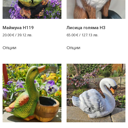
Маймуна Н119
Лисица голяма Н3
20.00
€
/ 39.12 лв.
65.00
€
/ 127.13 лв.
Опции
Опции