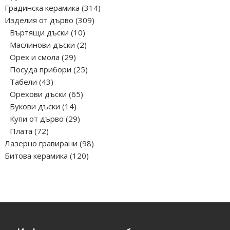
продукта
314
Градинска керамика
314
309
продукта
Изделия от дърво
309
10
продукта
Въртящи дъски
10
продукта
2
Маслинови дъски
2
29
продукта
Орех и смола
29
продукта
25
Посуда прибори
25
43
продукта
Табели
43
продукта
65
Орехови дъски
65
14
продукта
Букови дъски
14
продукта
29
Купи от дърво
29
72
продукта
Плата
72
продукта
98
Лазерно гравирани
98
120
продукта
Битова керамика
120
продукта