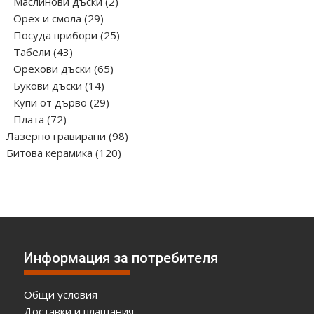
продукта
2
Маслинови дъски
2
29
продукта
Орех и смола
29
продукта
25
Посуда прибори
25
43
продукта
Табели
43
продукта
65
Орехови дъски
65
14
продукта
Букови дъски
14
продукта
29
Купи от дърво
29
72
продукта
Плата
72
продукта
98
Лазерно гравирани
98
120
продукта
Битова керамика
120
продукта
Информация за потребителя
Общи условия
Доставки и плащания