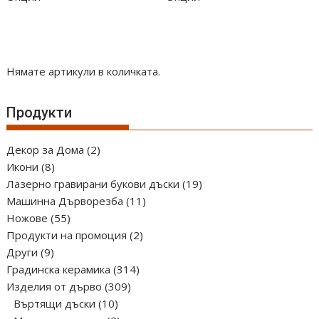
Нямате артикули в количката.
Продукти
2
Декор за Дома
2
8
продукта
Икони
8
продукта
19
Лазерно гравирани букови дъски
19
11
продукта
Машинна Дърворезба
11
55
продукта
Ножове
55
продукта
2
Продукти на промоция
2
9
продукта
Други
9
продукта
314
Градинска керамика
314
309
продукта
Изделия от дърво
309
10
продукта
Въртящи дъски
10