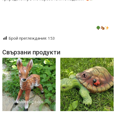
#ръчноизработено #хралупа #катерички
#горскадекорация #handmade #декорациязадома
#артдекорация #naturelover #подарък #homedecor
#handmadebulgaria #катеричка #уникалендизайн
Брой преглеждания:
153
Свързани продукти