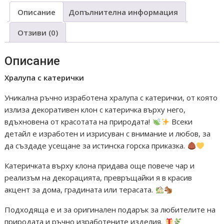
417
Описание
Допълнителна информация
К
Отзиви (0)
Описание
Хралупа с катерички
Уникална ръчно изработена хралупа с катерички, от която
излиза декоративен клон с катеричка върху него,
вдъхновена от красотата на природата!
Всеки
детайл е изработен и изрисуван с внимание и любов, за
да създаде усещане за истинска горска приказка.
Катеричката върху клона придава още повече чар и
реализъм на декорацията, превръщайки я в красив
акцент за дома, градината или терасата.
Подходяща е и за оригинален подарък за любителите на
природата и ръчно изработените изделия.