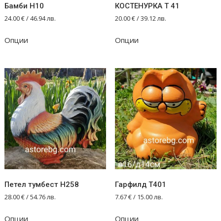
Бамби Н10
КОСТЕНУРКА Т 41
24.00
€
/ 46.94 лв.
20.00
€
/ 39.12 лв.
Опции
Опции
Петел тумбест Н258
Гарфилд Т401
28.00
€
/ 54.76 лв.
7.67
€
/ 15.00 лв.
Опции
Опции