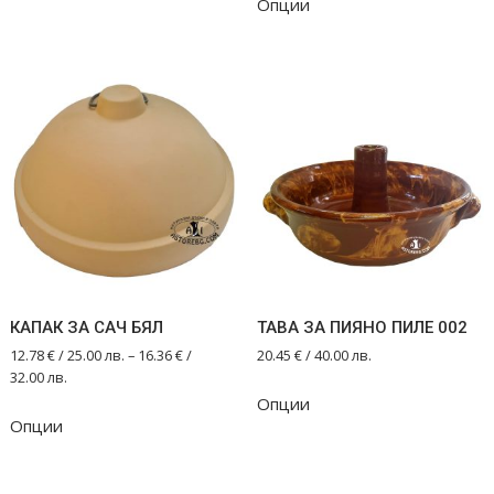
Опции
product
has
multiple
variants.
The
options
may
be
chosen
on
the
product
КАПАК ЗА САЧ БЯЛ
ТАВА ЗА ПИЯНО ПИЛЕ 002
page
12.78
€
/ 25.00 лв.
–
16.36
€
/
20.45
€
/ 40.00 лв.
32.00 лв.
Опции
This
Опции
product
has
multiple