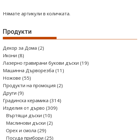
variants.
The
Нямате артикули в количката.
options
may
Продукти
be
chosen
2
Декор за Дома
2
on
8
продукта
Икони
8
the
продукта
19
Лазерно гравирани букови дъски
19
product
11
продукта
Машинна Дърворезба
11
page
55
продукта
Ножове
55
продукта
2
Продукти на промоция
2
9
продукта
Други
9
продукта
314
Градинска керамика
314
309
продукта
Изделия от дърво
309
10
продукта
Въртящи дъски
10
продукта
2
Маслинови дъски
2
29
продукта
Орех и смола
29
продукта
25
Посуда прибори
25