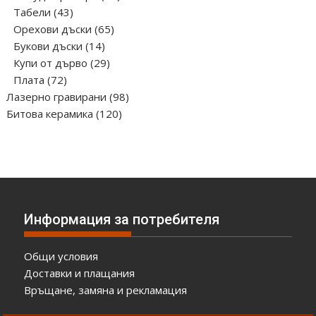
43
продукта
Табели
43
продукта
65
Орехови дъски
65
14
продукта
Букови дъски
14
продукта
29
Купи от дърво
29
72
продукта
Плата
72
продукта
98
Лазерно гравирани
98
120
продукта
Битова керамика
120
продукта
Информация за потребителя
Общи условия
Доставки и плащания
Връщане, замяна и рекламация