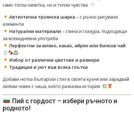
само топла напитка, но и топли чувства.
Автентична троянска шарка
– с ръчно рисувани
елементи
Натурални материали
– глина и глазура, подходящи
за всекидневна употреба
Перфектни за мляко, какао, айрян или билков чай
Избор от различни цветове и размери
Традиция и уют във всяка глътка
Добави нотка български стил в своята кухня или зарадвай
любим човек с чаша, която разказва история.
Пий с гордост – избери ръчното и
родното!
#ЧашаЗаМляко #ТроянскаШарка #РъчнаИзработка
#БългарскиЗанаят #АвтентичнаКерамика
#ТрадицияВДома #СелоВДушата #МлякоСУют