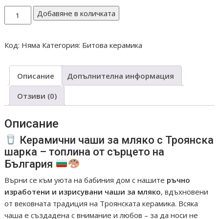
количество
Добавяне в количката
за
ЧАША
Код:
Няма
Категория:
Битова керамика
ЗА
МЛЯКО
С
Описание
Допълнителна информация
ТРОЯНСКА
ШАРКА
Отзиви (0)
И
Описание
Керамични чаши за мляко с Троянска
шарка – топлина от сърцето на
България
Върни се към уюта на бабиния дом с нашите
ръчно
изработени и изрисувани чаши за мляко
, вдъхновени
от вековната традиция на Троянската керамика. Всяка
чаша е създадена с внимание и любов – за да носи не