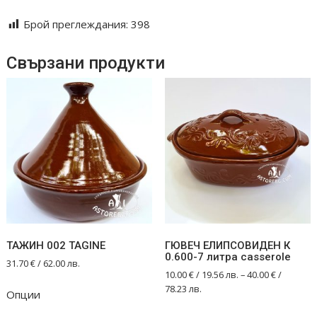
Брой преглеждания:
398
Свързани продукти
ТАЖИН 002 TAGINE
ГЮВЕЧ ЕЛИПСОВИДЕН К
0.600-7 литра casserole
31.70
€
/ 62.00 лв.
10.00
€
/ 19.56 лв.
–
40.00
€
/
78.23 лв.
Опции
This