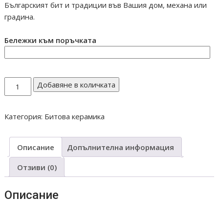
Българският бит и традиции във Вашия дом, механа или
градина.
Бележки към поръчката
количество
Добавяне в количката
за
Бъклица
Категория:
Битова керамика
малка
Описание
Допълнителна информация
Отзиви (0)
Описание
Keramika troqn troqnska tava giuvech guvech guve4 giuve4