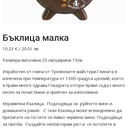
Бъклица малка
10.23
€
/ 20.01 лв.
Размери височина 23 см/ширина 15см
Изработен от глина от Троянските майстори.Глината е
изпечена при температура от 1300 градуса целзий, което
я прави много здрава.Глазурата отгоре прави съдът много
лесен за почистване и приятен за използване.
Керамична бъклица. Подходяща за руйното вино и
домашната ракия. С тази бъклица може всекидневно да
прелагате на гостите си пивко червено вино. Подходяща
за сватби. Създайте неповторим уют и се потопете в