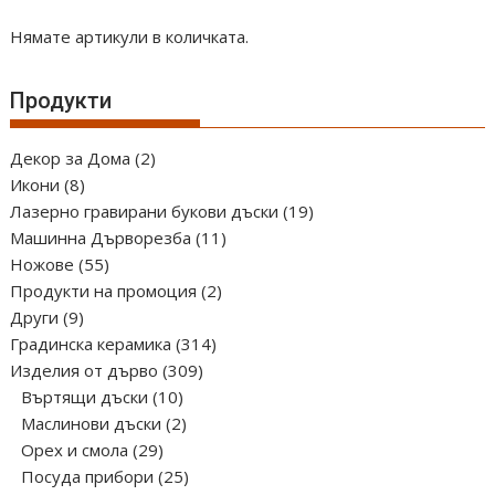
Нямате артикули в количката.
Продукти
2
Декор за Дома
2
8
продукта
Икони
8
продукта
19
Лазерно гравирани букови дъски
19
11
продукта
Машинна Дърворезба
11
55
продукта
Ножове
55
продукта
2
Продукти на промоция
2
9
продукта
Други
9
продукта
314
Градинска керамика
314
309
продукта
Изделия от дърво
309
10
продукта
Въртящи дъски
10
продукта
2
Маслинови дъски
2
29
продукта
Орех и смола
29
продукта
25
Посуда прибори
25