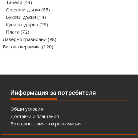
43
продукта
Табели
43
продукта
65
Орехови дъски
65
14
продукта
Букови дъски
14
продукта
29
Купи от дърво
29
72
продукта
Плата
72
продукта
98
Лазерно гравирани
98
120
продукта
Битова керамика
120
продукта
Информация за потребителя
Общи условия
Доставки и плащания
Връщане, замяна и рекламация