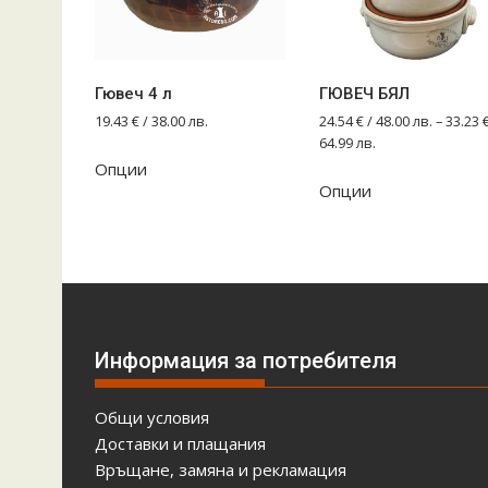
Гювеч 4 л
ГЮВЕЧ БЯЛ
19.43
€
/ 38.00 лв.
24.54
€
/ 48.00 лв.
–
33.23
64.99 лв.
Опции
This
Опции
product
has
multiple
variants.
The
options
may
Информация за потребителя
be
chosen
Общи условия
on
Доставки и плащания
the
Връщане, замяна и рекламация
product