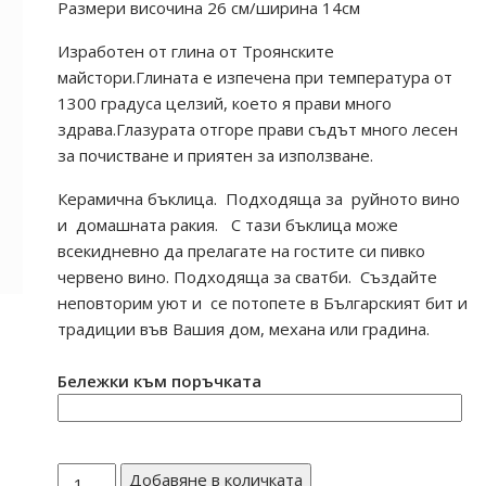
Размери височина 26 см/ширина 14см
Изработен от глина от Троянските
майстори.Глината е изпечена при температура от
1300 градуса целзий, което я прави много
здрава.Глазурата отгоре прави съдът много лесен
за почистване и приятен за използване.
Керамична бъклица. Подходяща за руйното вино
и домашната ракия. С тази бъклица може
всекидневно да прелагате на гостите си пивко
червено вино. Подходяща за сватби. Създайте
неповторим уют и се потопете в Българският бит и
традиции във Вашия дом, механа или градина.
Бележки към поръчката
количество
Добавяне в количката