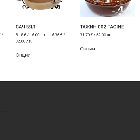
САЧ БЯЛ
ТАЖИН 002 TAGINE
€
/
8.18
€
/ 16.00 лв.
–
16.36
€
/
31.70
€
/ 62.00 лв.
32.00 лв.
Опции
This
Опции
product
has
multiple
variants.
The
options
may
be
chosen
on
the
product