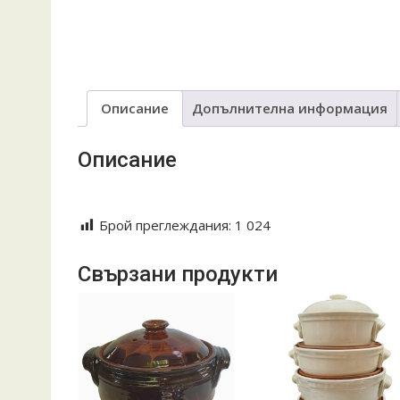
Описание
Допълнителна информация
Описание
Keramika troqn troqnska tava giuvech guvech guve4
Брой преглеждания:
1 024
Свързани продукти