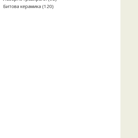
120
продукта
Битова керамика
120
продукта