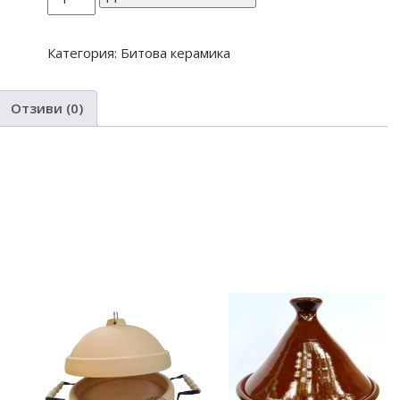
за
Бъклица
Категория:
Битова керамика
средна
Отзиви (0)
 giuve4 gotvene tradicionen podarak