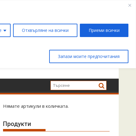
е
Отхвърляне на всички
Приеми всички
Запази моите предпочитания
Нямате артикули в количката.
Продукти