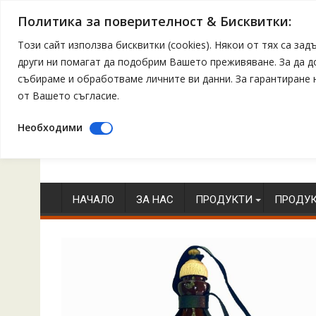
Политика за поверителност & Бисквитки:
Този сайт използва бисквитки (cookies). Някои от тях са з
други ни помагат да подобрим Вашето преживяване. За да 
събираме и обработваме личните ви данни. За гарантиране
от Вашето съгласие.
Необходими
Skip
to
content
НАЧАЛО
ЗА НАС
ПРОДУКТИ
ПРОДУК