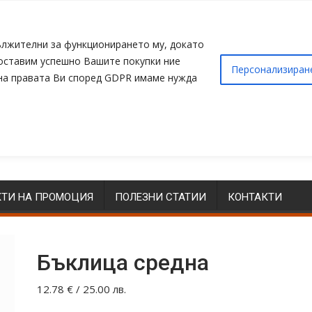
адължителни за функционирането му, докато
доставим успешно Вашите покупки ние
Персонализиран
 на правата Ви според GDPR имаме нужда
ТИ НА ПРОМОЦИЯ
ПОЛЕЗНИ СТАТИИ
КОНТАКТИ
Бъклица средна
12.78
€
/ 25.00 лв.