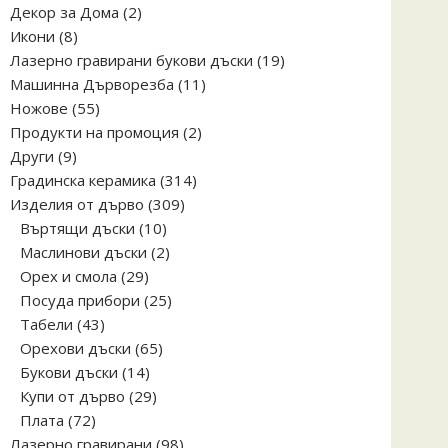
2
Декор за Дома
2
8
продукта
Икони
8
продукта
19
Лазерно гравирани букови дъски
19
11
продукта
Машинна Дърворезба
11
55
продукта
Ножове
55
продукта
2
Продукти на промоция
2
9
продукта
Други
9
продукта
314
Градинска керамика
314
309
продукта
Изделия от дърво
309
10
продукта
Въртящи дъски
10
продукта
2
Маслинови дъски
2
29
продукта
Орех и смола
29
продукта
25
Посуда прибори
25
43
продукта
Табели
43
продукта
65
Орехови дъски
65
14
продукта
Букови дъски
14
продукта
29
Купи от дърво
29
72
продукта
Плата
72
продукта
98
Лазерно гравирани
98