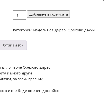
количество
Добавяне в количката
за
ДЪСКА
Категории:
Изделия от дърво
,
Орехови дъски
ОТ
ОРЕХ
№
Отзиви (0)
21
от цяло парче Орехово дърво,
ета и много други.
лизки, за всеки празник,
дарък и ще бъде оценен достойно
ъчнаизработка