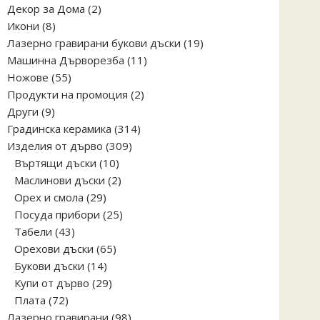
2
Декор за Дома
2
8
продукта
Икони
8
продукта
19
Лазерно гравирани букови дъски
19
11
продукта
Машинна Дърворезба
11
55
продукта
Ножове
55
продукта
2
Продукти на промоция
2
9
продукта
Други
9
продукта
314
Градинска керамика
314
309
продукта
Изделия от дърво
309
10
продукта
Въртящи дъски
10
продукта
2
Маслинови дъски
2
29
продукта
Орех и смола
29
продукта
25
Посуда прибори
25
43
продукта
Табели
43
продукта
65
Орехови дъски
65
14
продукта
Букови дъски
14
продукта
29
Купи от дърво
29
72
продукта
Плата
72
продукта
98
Лазерно гравирани
98