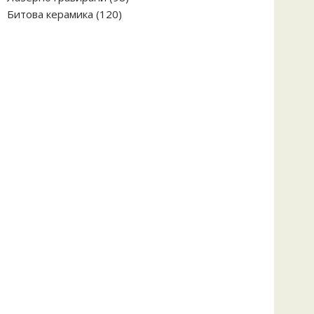
120
продукта
Битова керамика
120
продукта