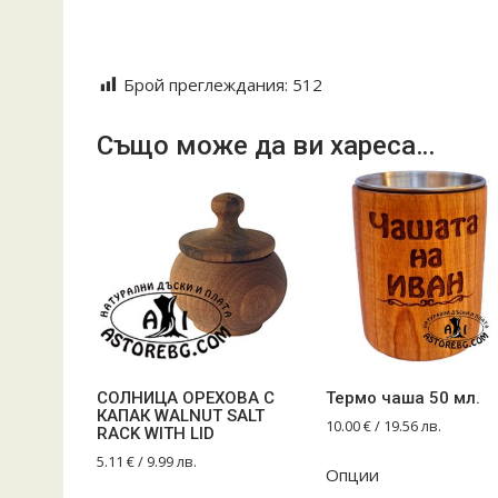
#персоналенподарък#задома#ежедневнаупотр
#лазерногравиране#лазер#надписи#подноси
Брой преглеждания:
512
Също може да ви хареса…
СОЛНИЦА ОРЕХОВА С
Термо чаша 50 мл.
КАПАК WALNUT SALT
10.00
€
/ 19.56 лв.
RACK WITH LID
5.11
€
/ 9.99 лв.
Опции