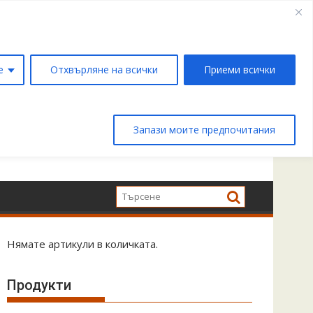
е
Отхвърляне на всички
Приеми всички
Запази моите предпочитания
Нямате артикули в количката.
Продукти