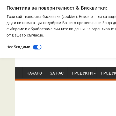
Политика за поверителност & Бисквитки:
Този сайт използва бисквитки (cookies). Някои от тях са з
други ни помагат да подобрим Вашето преживяване. За да 
събираме и обработваме личните ви данни. За гарантиране
от Вашето съгласие.
Необходими
Skip
to
content
НАЧАЛО
ЗА НАС
ПРОДУКТИ
ПРОДУК