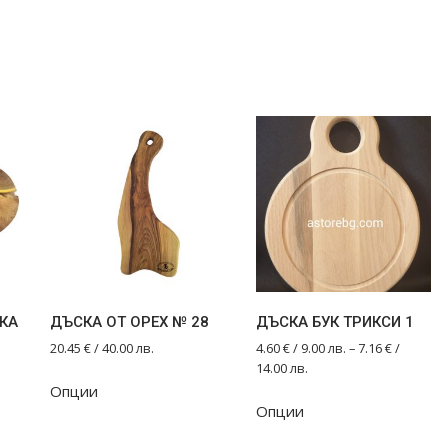
КА
ДЪСКА ОТ ОРЕХ № 28
ДЪСКА БУК ТРИКСИ 1
20.45
€
/ 40.00 лв.
4.60
€
/ 9.00 лв.
–
7.16
€
/
14.00 лв.
Опции
This
Опции
product
has