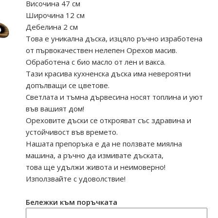
Височина 47 см
Широчина 12 см
Дебелина 2 см
Това е уникална дъска, изцяло ръчно изработена
от първокачествен нелепен Орехов масив.
Обработена с био масло от лен и вакса.
Тази красива кухненска дъска има невероятни
допълващи се цветове.
Светлата и тъмна дървесина носят топлина и уют
във вашият дом!
Ореховите дъски се открояват със здравина и
устойчивост във времето.
Нашата препоръка е да не ползвате миялна
машина, а ръчно да измивате дъската,
това ще удължи живота и неимоверно!
Използвайте с удоволствие!
Бележки към поръчката