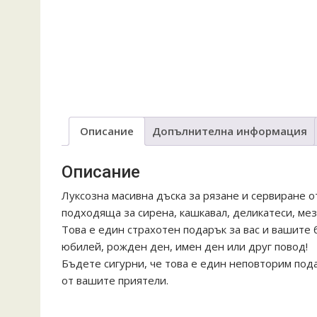
Описание
Допълнителна информация
Описание
Луксозна масивна дъска за рязане и сервиране 
подходяща за сирена, кашкавал, деликатеси, мез
Това е един страхотен подарък за вас и вашите б
юбилей, рожден ден, имен ден или друг повод!
Бъдете сигурни, че това е един неповторим по
от вашите приятели.
#дъскизамезета#дебелимезета#тънкимезета#р