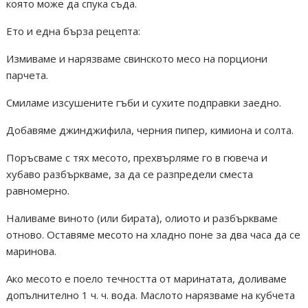
която може да спука съда.
Ето и една бърза рецепта:
Измиваме и нарязваме свинското месо на порциони
парчета.
Смиламе изсушените гъби и сухите подправки заедно.
Добавяме джинджифила, черния пипер, кимиона и солта.
Поръсваме с тях месото, прехвърляме го в гювеча и
хубаво разбъркваме, за да се разпредели сместа
равномерно.
Наливаме виното (или бирата), олиото и разбъркваме
отново. Оставяме месото на хладно поне за два часа да се
маринова.
Ако месото е поело течността от маринатата, доливаме
допълнително 1 ч. ч. вода. Маслото нарязваме на кубчета