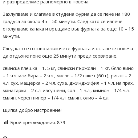
и разпределяме равномерно в гювеча.
Захлупваме и слагаме в студена фурна да се пече на 180
градуса за около 45 – 50 минути. След като се изпече
отхлупваме капака и връщаме във фурната за още 10 – 15
минути.
След като е готово изключете фурната и оставете гювеча
да отдъхне поне още 25 минути преди сервиране.
свинска плешка – 1. 5 кг, свински пържоли – 1 кг, бяло вино
– 1 ч.ч. или бира – 2 ч.ч., масло – 1/2 пакет (60 г), риган – 2
ч.л. сух, мащерка – 2 ч.л. суха, джинджифил – 1 ч.л. на прах,
манатарки – 2 с.л. изсушени, сол – 1 ч.л., кимион – 1/4 ч.л.
смлян, черен пипер – 1/4 ч.л. смлян, олио – 4 с.л.
Щипка добро настроение!
Брой преглеждания:
879