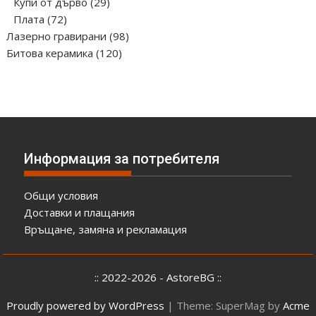
продукта
29
Купи от дърво
29
72
продукта
Плата
72
продукта
98
Лазерно гравирани
98
120
продукта
Битова керамика
120
продукта
Информация за потребителя
Общи условия
Доставки и плащания
Връщане, замяна и рекламация
:: 2022-2026 - AstoreBG ::
Proudly powered by WordPress
|
Theme: SuperMag by
Acme