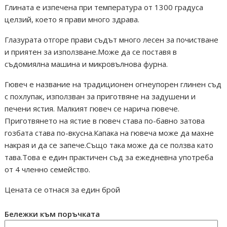
Глината е изпечена при температура от 1300 градуса
целзий, което я прави много здрава.
Глазурата отгоре прави съдът много лесен за почистване
и приятен за използване.Може да се поставя в
съдомиялна машина и микровълнова фурна.
Гювеч е название на традиционен огнеупорен глинен съд
с похлупак, използван за приготвяне на задушени и
печени ястия. Малкият гювеч се нарича гювече.
Приготвянето на ястие в гювеч става по-бавно затова
гозбата става по-вкусна.Капака на гювеча може да махне
накрая и да се запече.Също така може да се ползва като
тава.Това е един практичен съд за ежедневна употреба
от 4 членно семейство.
Цената се отнася за един брой
Бележки към поръчката