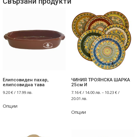
Свързани продукти
Елипсовиден пахар,
ЧИНИЯ ТРОЯНСКА ШАРКА
елипсовидна тава
25см И
9.20
€
/ 17.99 лв.
7.16
€
/ 14.00 лв.
–
10.23
€
/
20.01 лв.
Опции
This
Опции
product
has
multiple
variants.