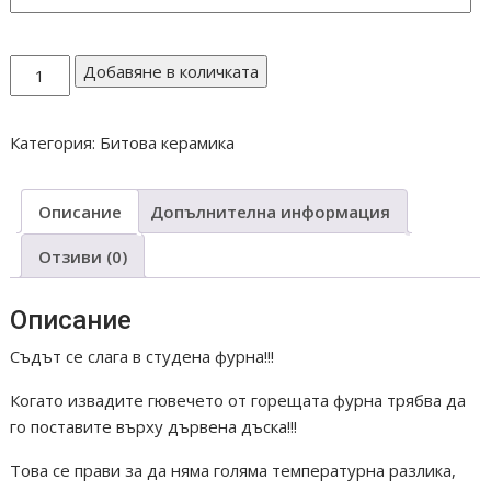
количество
Добавяне в количката
за
ГЮВЕЧ
Категория:
Битова керамика
007
4
литра
Описание
Допълнителна информация
casserole
Отзиви (0)
Описание
Съдът се слага в студена фурна!!!
Когато извадите гювечето от горещата фурна трябва да
го поставите върху дървена дъска!!!
Това се прави за да няма голяма температурна разлика,