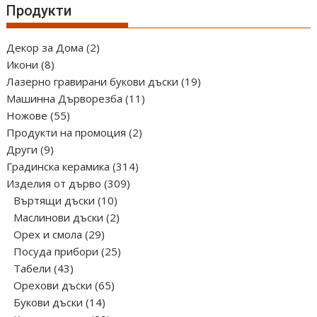
may
Продукти
be
chosen
2
Декор за Дома
2
on
8
продукта
Икони
8
the
продукта
19
Лазерно гравирани букови дъски
19
product
11
продукта
Машинна Дърворезба
11
page
55
продукта
Ножове
55
продукта
2
Продукти на промоция
2
9
продукта
Други
9
продукта
314
Градинска керамика
314
309
продукта
Изделия от дърво
309
10
продукта
Въртящи дъски
10
продукта
2
Маслинови дъски
2
29
продукта
Орех и смола
29
продукта
25
Посуда прибори
25
43
продукта
Табели
43
продукта
65
Орехови дъски
65
14
продукта
Букови дъски
14