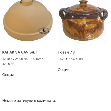
The
options
may
be
chosen
on
the
product
КАПАК ЗА САЧ БЯЛ
Гювеч 7 л
page
12.78
€
/ 25.00 лв.
–
16.36
€
/
33.23
€
/ 64.99 лв.
32.00 лв.
Опции
This
Опции
product
has
multiple
variants.
The
Нямате артикули в количката.
options