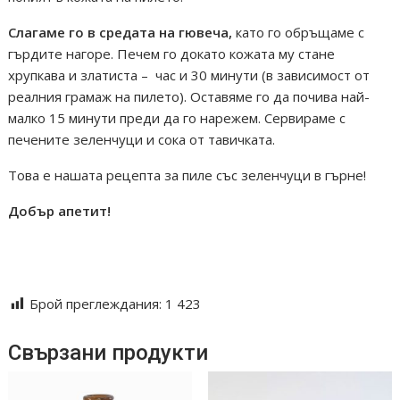
Слагаме го в средата на гювеча,
като го обръщаме с
гърдите нагоре. Печем го докато кожата му стане
хрупкава и златиста – час и 30 минути (в зависимост от
реалния грамаж на пилето). Оставяме го да почива най-
малко 15 минути преди да го нарежем. Сервираме с
печените зеленчуци и сока от тавичката.
Това е нашата рецепта за пиле със зеленчуци в гърне!
Добър апетит!
Keramika troqn troqnska tava giuvech guvech guve4 giuve4
gotvene tradicionen podarak
Брой преглеждания:
1 423
Свързани продукти