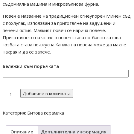
съдомиялна машина и микровълнова фурна.
Гювеч е название на традиционен огнеупорен глинен съд
с похлупак, използван за приготвяне на задушени и
печени ястия. Малкият гювеч се нарича гювече.
Приготвянето на ястие в гювеч става по-бавно затова
гозбата става по-вкусна.Капака на гювеча може да махне
накрая и да се запече.
Бележки към поръчката
количество
Добавяне в количката
за
Гювеч
Категория:
Битова керамика
8л
троянска
шарка
Описание
Допълнителна информация