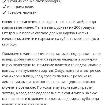
1 голямо клонче свеж розмарин,
800 грама пиле,
1 лимон, нарязан.
Начин на приготвяне:
За цялото пиле най-добре е да
използваме гювеч. Печем във фурната на 200 градуса.
Отстрани в гювеча слагаме дребно нарязан чесън,
изчистени, измити и нарязани на кубчета моркови, лук и
картофи.
Поливаме с малко зехтин и поръсваме с подправки – сол и
пипер. Добавяме клонки от прясна мащерка и розмарин
върху зеленчуците. Измиваме пилето и го подсушаваме с
помощта на кухненска хартия. Овкусяваме го отвътре със
сол и черен пипер, след това го пълним с резенчета
лимон, слагаме и няколко клончета мащерка и няколко
клончета розмарин. По кожата му втриваме с пръсти
зехтин, а след това подправяме със сол и пипер на вкус,
като отново ги втриваме с пръсти, за да могат хубаво да
попият в кожата на пилето.