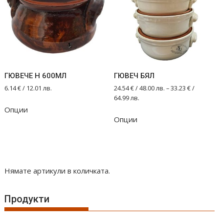
may
be
chosen
on
the
product
ГЮВЕЧЕ Н 600МЛ
ГЮВЕЧ БЯЛ
page
6.14
€
/ 12.01 лв.
24.54
€
/ 48.00 лв.
–
33.23
€
/
64.99 лв.
Опции
This
Опции
product
has
multiple
variants.
The
Нямате артикули в количката.
options
may
Продукти
be
chosen