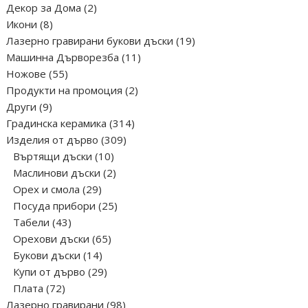
2
Декор за Дома
2
on
8
продукта
Икони
8
the
продукта
19
Лазерно гравирани букови дъски
19
product
11
продукта
Машинна Дърворезба
11
page
55
продукта
Ножове
55
продукта
2
Продукти на промоция
2
9
продукта
Други
9
продукта
314
Градинска керамика
314
309
продукта
Изделия от дърво
309
10
продукта
Въртящи дъски
10
продукта
2
Маслинови дъски
2
29
продукта
Орех и смола
29
продукта
25
Посуда прибори
25
43
продукта
Табели
43
продукта
65
Орехови дъски
65
14
продукта
Букови дъски
14
продукта
29
Купи от дърво
29
72
продукта
Плата
72
продукта
98
Лазерно гравирани
98