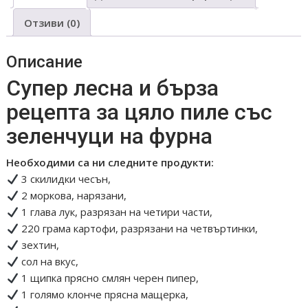
бял
Отзиви (0)
Описание
Супер лесна и бърза
рецепта за цяло пиле със
зеленчуци на фурна
Необходими са ни следните продукти:
3 скилидки чесън,
2 моркова, нарязани,
1 глава лук, разрязан на четири части,
220 грама картофи, разрязани на четвъртинки,
зехтин,
сол на вкус,
1 щипка прясно смлян черен пипер,
1 голямо клонче прясна мащерка,