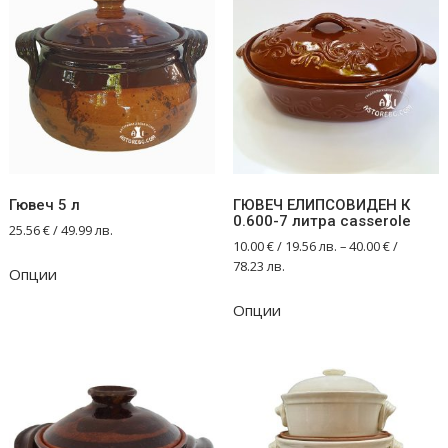
Гювеч 5 л
ГЮВЕЧ ЕЛИПСОВИДЕН К
0.600-7 литра casserole
25.56
€
/ 49.99 лв.
10.00
€
/ 19.56 лв.
–
40.00
€
/
78.23 лв.
Опции
This
Опции
product
has
multiple
variants.
The
options