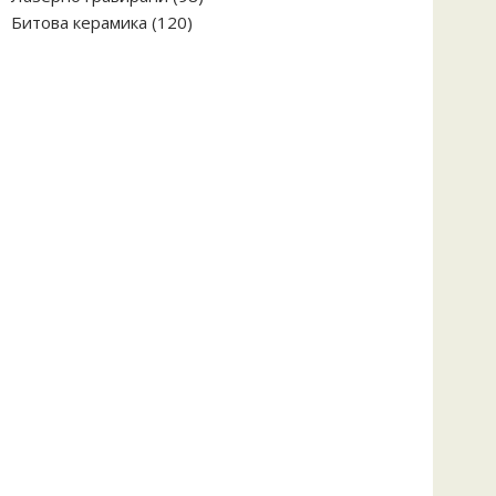
120
продукта
Битова керамика
120
продукта