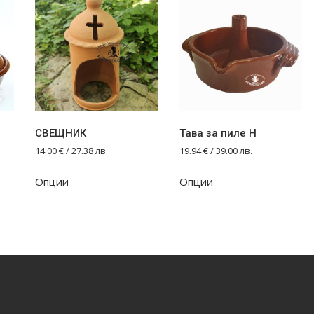
СВЕЩНИК
Тава за пиле Н
14.00
€
/ 27.38 лв.
19.94
€
/ 39.00 лв.
Опции
Опции