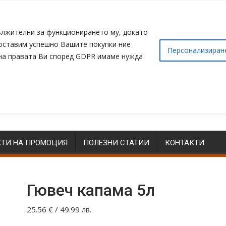
адължителни за функционирането му, докато
доставим успешно Вашите покупки ние
Персонализиран
 на правата Ви според GDPR имаме нужда
ТИ НА ПРОМОЦИЯ
ПОЛЕЗНИ СТАТИИ
КОНТАКТИ
Гювеч капама 5л
25.56
€
/ 49.99 лв.