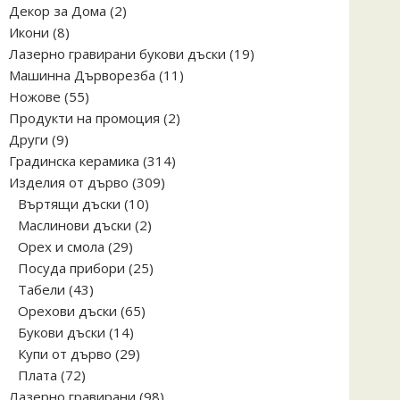
2
Декор за Дома
2
8
продукта
Икони
8
продукта
19
Лазерно гравирани букови дъски
19
11
продукта
Машинна Дърворезба
11
55
продукта
Ножове
55
продукта
2
Продукти на промоция
2
9
продукта
Други
9
продукта
314
Градинска керамика
314
309
продукта
Изделия от дърво
309
10
продукта
Въртящи дъски
10
продукта
2
Маслинови дъски
2
29
продукта
Орех и смола
29
продукта
25
Посуда прибори
25
43
продукта
Табели
43
продукта
65
Орехови дъски
65
14
продукта
Букови дъски
14
продукта
29
Купи от дърво
29
72
продукта
Плата
72
продукта
98
Лазерно гравирани
98