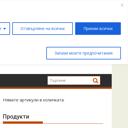
е
Отхвърляне на всички
Приеми всички
Запази моите предпочитания
Нямате артикули в количката.
Продукти