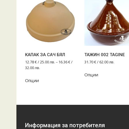
КАПАК ЗА САЧ БЯЛ
ТАЖИН 002 TAGINE
12.78
€
/ 25.00 лв.
–
16.36
€
/
31.70
€
/ 62.00 лв.
32.00 лв.
Опции
This
Опции
product
has
multiple
variants.
The
options
may
Информация за потребителя