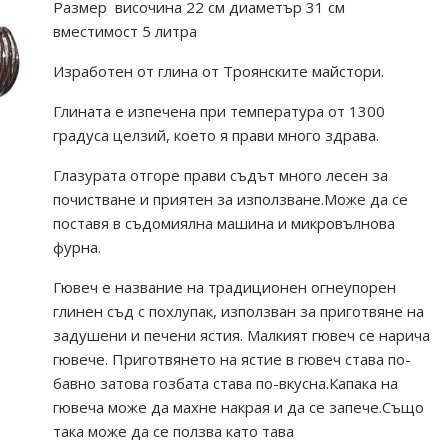
Размер височина 22 см диаметър 31 см
вместимост 5 литра
Изработен от глина от Троянските майстори.
Глината е изпечена при температура от 1300
градуса целзий, което я прави много здрава.
Глазурата отгоре прави съдът много лесен за
почистване и приятен за използване.Може да се
поставя в съдомиялна машина и микровълнова
фурна.
Гювеч е название на традиционен огнеупорен
глинен съд с похлупак, използван за приготвяне на
задушени и печени ястия. Малкият гювеч се нарича
гювече. Приготвянето на ястие в гювеч става по-
бавно затова гозбата става по-вкусна.Капака на
гювеча може да махне накрая и да се запече.Също
така може да се ползва като тава