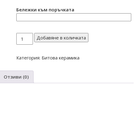
Бележки към поръчката
количество
Добавяне в количката
за
Гювеч
Категория:
Битова керамика
капама
5л
Отзиви (0)