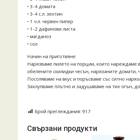
• 3-4 домата
• 3-4 с.л. зехтин
• 1 ч.л. червен пипер
• 1-2 дафинови листа
• магданоз
• сол
Начин на приготвяне:
Нарязваме пилето на порции, които нареждаме в
обелените скилидки чесън, нарязаните домати, 
Посоляваме на вкус и поръсваме със ситно наряза
Захлупваме плътно и задушаваме на тих огън, до
Keramika troqn troqnska tava giuvech guvech guve4
Брой преглеждания:
917
Свързани продукти