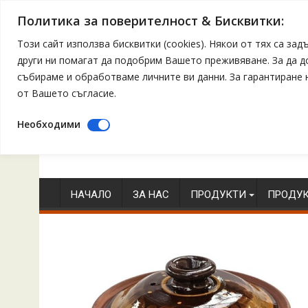
Политика за поверителност & Бисквитки:
Този сайт използва бисквитки (cookies). Някои от тях са з
други ни помагат да подобрим Вашето преживяване. За да 
събираме и обработваме личните ви данни. За гарантиране
от Вашето съгласие.
Необходими
Skip
to
content
НАЧАЛО
ЗА НАС
ПРОДУКТИ
ПРОДУК