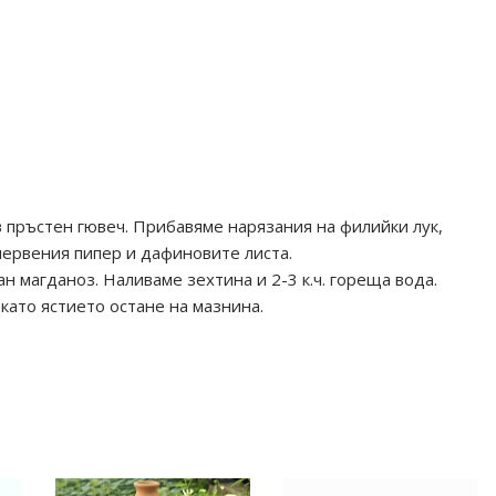
 пръстен гювеч. Прибавяме нарязания на филийки лук,
червения пипер и дафиновите листа.
н магданоз. Наливаме зехтина и 2-3 к.ч. гореща вода.
като ястието остане на мазнина.
 giuve4 gotvene tradicionen podarak