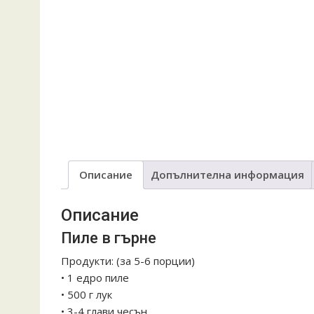
Описание
Допълнителна информация
Описание
Пиле в гърне
Продукти:
(за 5-6 порции)
• 1 едро пиле
• 500 г лук
• 3-4 глави чесън