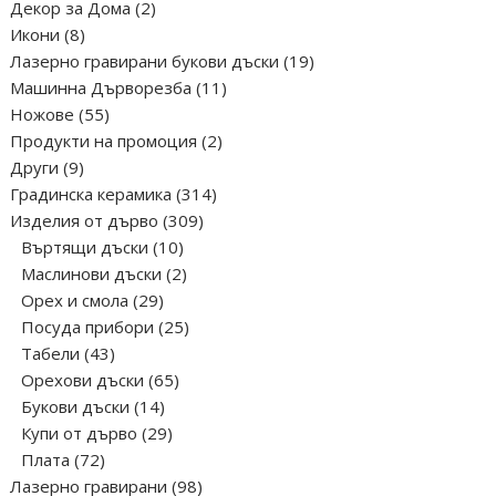
2
Декор за Дома
2
8
продукта
Икони
8
продукта
19
Лазерно гравирани букови дъски
19
11
продукта
Машинна Дърворезба
11
55
продукта
Ножове
55
продукта
2
Продукти на промоция
2
9
продукта
Други
9
продукта
314
Градинска керамика
314
309
продукта
Изделия от дърво
309
10
продукта
Въртящи дъски
10
продукта
2
Маслинови дъски
2
29
продукта
Орех и смола
29
продукта
25
Посуда прибори
25
43
продукта
Табели
43
продукта
65
Орехови дъски
65
14
продукта
Букови дъски
14
продукта
29
Купи от дърво
29
72
продукта
Плата
72
продукта
98
Лазерно гравирани
98