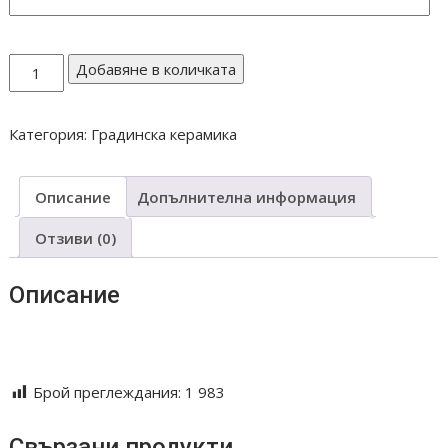
количество
Добавяне в количката
за
Кошница
Категория:
Градинска керамика
К8
Описание
Допълнителна информация
Отзиви (0)
Описание
Keramika troqn troqnska tava giuvech guvech guve4 giuve4
gotvene tradicionen podarak
Брой преглеждания:
1 983
Свързани продукти