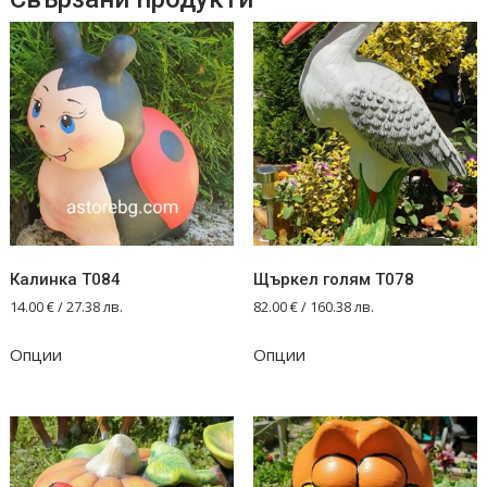
Калинка T084
Щъркел голям T078
14.00
€
/ 27.38 лв.
82.00
€
/ 160.38 лв.
Опции
Опции