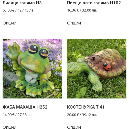
Лисица голяма Н3
Пиещо пате голямо Н102
65.00
€
/ 127.13 лв.
16.36
€
/ 32.00 лв.
Опции
Опции
ЖАБА МАХАЩА Н252
КОСТЕНУРКА Т 41
14.00
€
/ 27.38 лв.
20.00
€
/ 39.12 лв.
Опции
Опции