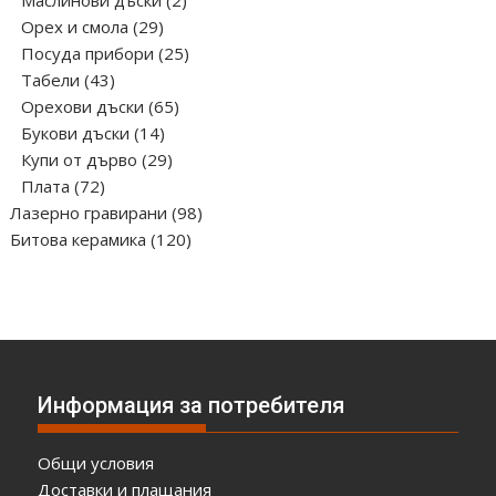
Маслинови дъски
2
29
продукта
Орех и смола
29
продукта
25
Посуда прибори
25
43
продукта
Табели
43
продукта
65
Орехови дъски
65
14
продукта
Букови дъски
14
продукта
29
Купи от дърво
29
72
продукта
Плата
72
продукта
98
Лазерно гравирани
98
120
продукта
Битова керамика
120
продукта
Информация за потребителя
Общи условия
Доставки и плащания