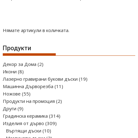
Нямате артикули в количката.
Продукти
2
Декор за Дома
2
8
продукта
Икони
8
продукта
19
Лазерно гравирани букови дъски
19
11
продукта
Машинна Дърворезба
11
55
продукта
Ножове
55
продукта
2
Продукти на промоция
2
9
продукта
Други
9
продукта
314
Градинска керамика
314
309
продукта
Изделия от дърво
309
10
продукта
Въртящи дъски
10
продукта
2