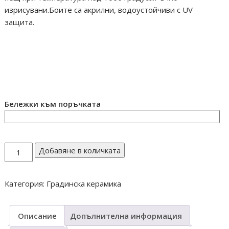
изрисувани.Боите са акрилни, водоустойчиви с UV
защита.
# градинска декорация # керамични фигури # градински #
играчки # ръчна изработка # здрави и устойчиви на
метеорологични условия # керамика # декорация
#градина # gradina # dekoraciq # figura # украса
Бележки към поръчката
количество
Добавяне в количката
за
КОТКА
Категория:
Градинска керамика
АНГОРСКА
Н261
Описание
Допълнителна информация