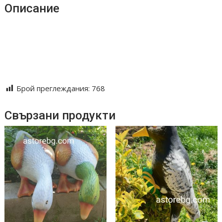
Описание
#градинска декорация #керамични фигури #градински
#играчки #ръчна изработка #здрави и устойчиви на
метеорологочни условия
Брой преглеждания:
768
Свързани продукти