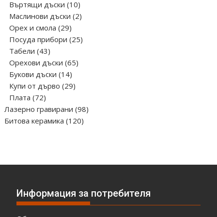
10
продукта
Въртящи дъски
10
продукта
2
Маслинови дъски
2
29
продукта
Орех и смола
29
продукта
25
Посуда прибори
25
43
продукта
Табели
43
продукта
65
Орехови дъски
65
14
продукта
Букови дъски
14
продукта
29
Купи от дърво
29
72
продукта
Плата
72
продукта
98
Лазерно гравирани
98
120
продукта
Битова керамика
120
продукта
Информация за потребителя