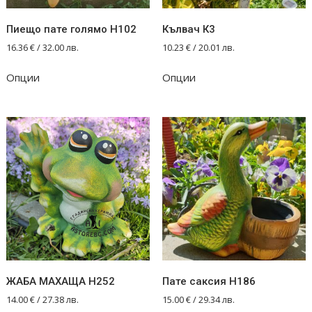
Пиещо пате голямо Н102
Кълвач К3
16.36
€
/ 32.00 лв.
10.23
€
/ 20.01 лв.
Опции
Опции
ЖАБА МАХАЩА Н252
Пате саксия Н186
14.00
€
/ 27.38 лв.
15.00
€
/ 29.34 лв.