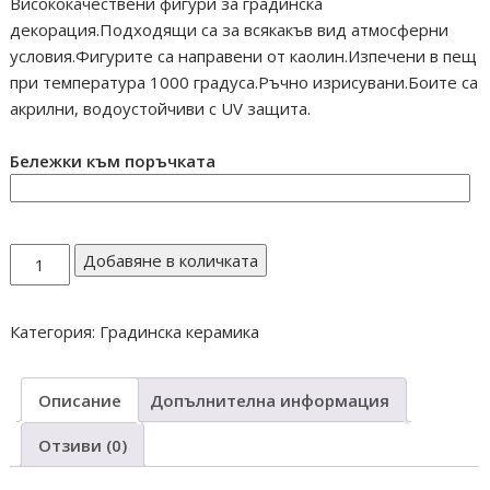
Висококачествени фигури за градинска
декорация.Подходящи са за всякакъв вид атмосферни
условия.Фигурите са направени от каолин.Изпечени в пещ
при температура 1000 градуса.Ръчно изрисувани.Боите са
акрилни, водоустойчиви с UV защита.
Бележки към поръчката
количество
Добавяне в количката
за
КУЧЕ
Категория:
Градинска керамика
ЙОРКИ
МАЛКО
Т404
Описание
Допълнителна информация
Отзиви (0)