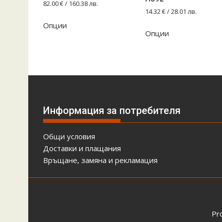
82.00
€
/ 160.38 лв.
14.32
€
/ 28.01 лв.
Опции
Опции
Информация за потребителя
Общи условия
Доставки и плащания
Връщане, замяна и рекламация
Pr