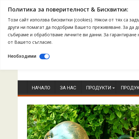
Политика за поверителност & Бисквитки:
Този сайт използва бисквитки (cookies). Някои от тях са з
други ни помагат да подобрим Вашето преживяване. За да 
събираме и обработваме личните ви данни. За гарантиране
от Вашето съгласие.
Необходими
Skip
to
content
НАЧАЛО
ЗА НАС
ПРОДУКТИ
ПРОДУК