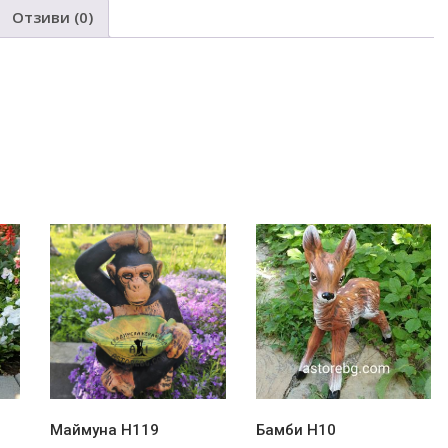
Н221
Отзиви (0)
 giuve4 gotvene tradicionen podarak
Маймуна Н119
Бамби Н10