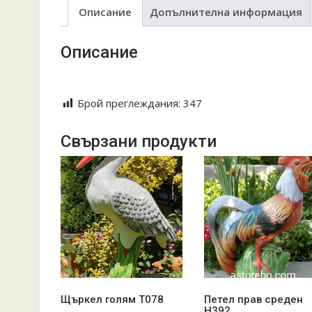
Описание
Допълнителна информация
Описание
Keramika troqn troqnska tava giuvech guvech guve4
Брой преглеждания:
347
Свързани продукти
Щъркел голям T078
Петел прав среден
Н392