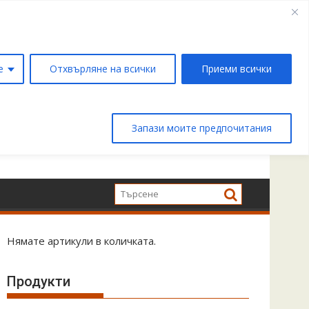
е
Отхвърляне на всички
Приеми всички
Запази моите предпочитания
Нямате артикули в количката.
Продукти