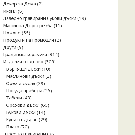
2
Декор за Дома
2
8
продукта
Икони
8
продукта
19
Лазерно гравирани букови дъски
19
11
продукта
Машинна Дърворезба
11
55
продукта
Ножове
55
продукта
2
Продукти на промоция
2
9
продукта
Други
9
продукта
314
Градинска керамика
314
309
продукта
Изделия от дърво
309
10
продукта
Въртящи дъски
10
продукта
2
Маслинови дъски
2
29
продукта
Орех и смола
29
продукта
25
Посуда прибори
25
43
продукта
Табели
43
продукта
65
Орехови дъски
65
14
продукта
Букови дъски
14
продукта
29
Купи от дърво
29
72
продукта
Плата
72
продукта
98
Лазерно гравирани
98