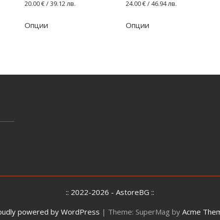
20.00
€
/ 39.12 лв.
24.00
€
/ 46.94 лв.
Опции
Опции
:: 2022-2026 - AstoreBG ::
oudly powered by WordPress
|
Theme: SuperMag by
Acme The