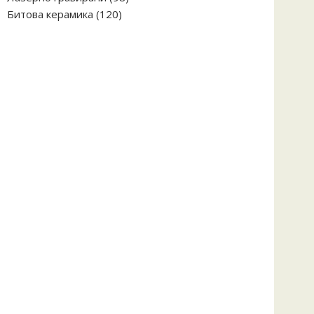
120
продукта
Битова керамика
120
продукта