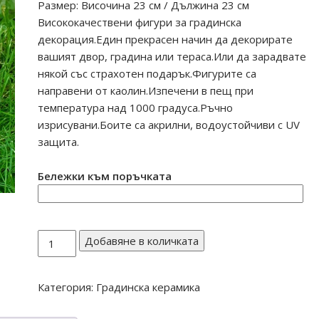
Размер: Височина 23 см / Дължина 23 см
Висококачествени фигури за градинска
декорация.Един прекрасен начин да декорирате
вашият двор, градина или тераса.Или да зарадвате
някой със страхотен подарък.Фигурите са
направени от каолин.Изпечени в пещ при
температура над 1000 градуса.Ръчно
изрисувани.Боите са акрилни, водоустойчиви с UV
защита.
Бележки към поръчката
количество
Добавяне в количката
за
Куче
Категория:
Градинска керамика
с
каишка