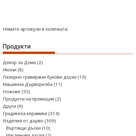
Нямате артикули в количката.
Продукти
2
Декор за Дома
2
8
продукта
Икони
8
продукта
19
Лазерно гравирани букови дъски
19
11
продукта
Машинна Дърворезба
11
55
продукта
Ножове
55
продукта
2
Продукти на промоция
2
9
продукта
Други
9
продукта
314
Градинска керамика
314
309
продукта
Изделия от дърво
309
10
продукта
Въртящи дъски
10
продукта
2
Маслинови дъски
2