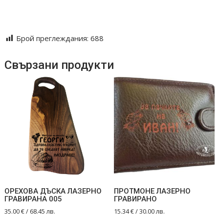
#домашенуют #дърворезба #гравиранотебе
#welcomesign #woodensign #engravedgift #rusticdecor
Брой преглеждания:
688
Свързани продукти
ОРЕХОВА ДЪСКА ЛАЗЕРНО
ПРОТМОНЕ ЛАЗЕРНО
ГРАВИРАНА 005
ГРАВИРАНО
35.00
€
/ 68.45 лв.
15.34
€
/ 30.00 лв.