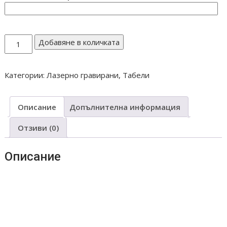
количество
Добавяне в количката
за
ЛАЗЕРНО
Категории:
Лазерно гравирани
,
Табели
ГРАВИРАНА
ТАБЕЛА
ДОБРЕ
Описание
Допълнителна информация
ДОШЛИ
Отзиви (0)
Описание
#дървенаТабела #добредошли #лазернагравировка
#подаръкзадом #уникаленподарък #битовстил
#ръчнаизработка #уют #гостоприемство #табелазадом
#madeinbulgaria #дървенаукраса #табеланавхода
#подаръксдуша #етноукраса #декорациязадом