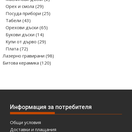
29
продукта
Орех и смола
29
продукта
25
Посуда прибори
25
43
продукта
Табели
43
продукта
65
Орехови дъски
65
14
продукта
Букови дъски
14
продукта
29
Купи от дърво
29
72
продукта
Плата
72
продукта
98
Лазерно гравирани
98
120
продукта
Битова керамика
120
продукта
Информация за потребителя
Общи условия
Доставки и плащания