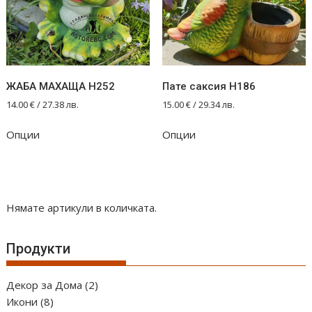
ЖАБА МАХАЩА Н252
Пате саксия Н186
14.00
€
/ 27.38 лв.
15.00
€
/ 29.34 лв.
Опции
Опции
Нямате артикули в количката.
Продукти
2
Декор за Дома
2
8
продукта
Икони
8