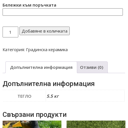
Бележки към поръчката
количество
Добавяне в количката
за
Лисица
Категория:
Градинска керамика
голяма
Н3
Допълнителна информация
Отзиви (0)
Допълнителна информация
ТЕГЛО
5.5 кг
Свързани продукти