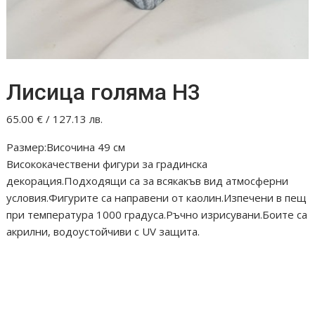
Лисица голяма Н3
65.00
€
/ 127.13 лв.
Размер:Височина 49 см
Висококачествени фигури за градинска
декорация.Подходящи са за всякакъв вид атмосферни
условия.Фигурите са направени от каолин.Изпечени в пещ
при температура 1000 градуса.Ръчно изрисувани.Боите са
акрилни, водоустойчиви с UV защита.
#градинска декорация #керамични фигури #градински
#играчки #ръчна изработка #здрави и устойчиви на
метеорологочни условия