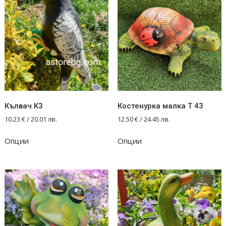
Кълвач К3
Костенурка малка Т 43
10.23
€
/ 20.01 лв.
12.50
€
/ 24.45 лв.
Опции
Опции