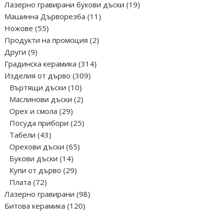
продукта
19
Лазерно гравирани букови дъски
19
11
продукта
Машинна Дърворезба
11
55
продукта
Ножове
55
продукта
2
Продукти на промоция
2
9
продукта
Други
9
продукта
314
Градинска керамика
314
309
продукта
Изделия от дърво
309
10
продукта
Въртящи дъски
10
продукта
2
Маслинови дъски
2
29
продукта
Орех и смола
29
продукта
25
Посуда прибори
25
43
продукта
Табели
43
продукта
65
Орехови дъски
65
14
продукта
Букови дъски
14
продукта
29
Купи от дърво
29
72
продукта
Плата
72
продукта
98
Лазерно гравирани
98
120
продукта
Битова керамика
120
продукта