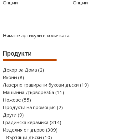
Опции
Опции
Нямате артикули в количката.
Продукти
2
Декор за Дома
2
8
продукта
Икони
8
продукта
19
Лазерно гравирани букови дъски
19
11
продукта
Машинна Дърворезба
11
55
продукта
Ножове
55
продукта
2
Продукти на промоция
2
9
продукта
Други
9
продукта
314
Градинска керамика
314
309
продукта
Изделия от дърво
309
10
продукта
Въртящи дъски
10