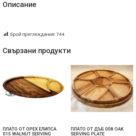
Описание
Oreh daska servirane rqzane podnasqne podarak graviran
lazer laser plato epoksidna smola epocsidna
Брой преглеждания:
744
Свързани продукти
ПЛАТО ОТ ОРЕХ ЕЛИПСА
ПЛАТО ОТ ДЪБ 008 OAK
015 WALNUT SERVING
SERVING PLATE