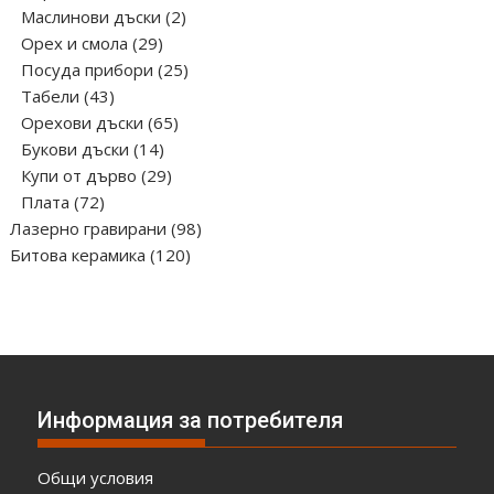
продукта
2
Маслинови дъски
2
29
продукта
Орех и смола
29
продукта
25
Посуда прибори
25
43
продукта
Табели
43
продукта
65
Орехови дъски
65
14
продукта
Букови дъски
14
продукта
29
Купи от дърво
29
72
продукта
Плата
72
продукта
98
Лазерно гравирани
98
120
продукта
Битова керамика
120
продукта
Информация за потребителя
Общи условия