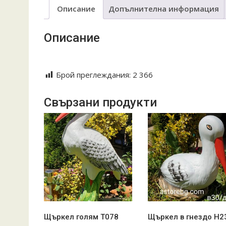
Описание
Допълнителна информация
Описание
Keramika troqn troqnska tava giuvech guvech guve4
Брой преглеждания:
2 366
Свързани продукти
Щъркел голям T078
Щъркел в гнездо Н2