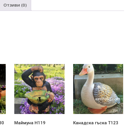
Отзиви (0)
 giuve4 gotvene tradicionen podarak
30
Маймуна Н119
Канадска гъска Т123