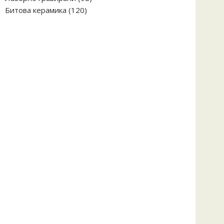
120
продукта
Битова керамика
120
продукта