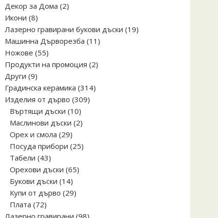
2
Декор за Дома
2
8
продукта
Икони
8
продукта
19
Лазерно гравирани букови дъски
19
11
продукта
Машинна Дърворезба
11
55
продукта
Ножове
55
продукта
2
Продукти на промоция
2
9
продукта
Други
9
продукта
314
Градинска керамика
314
309
продукта
Изделия от дърво
309
10
продукта
Въртящи дъски
10
продукта
2
Маслинови дъски
2
29
продукта
Орех и смола
29
продукта
25
Посуда прибори
25
43
продукта
Табели
43
продукта
65
Орехови дъски
65
14
продукта
Букови дъски
14
продукта
29
Купи от дърво
29
72
продукта
Плата
72
продукта
98
Лазерно гравирани
98