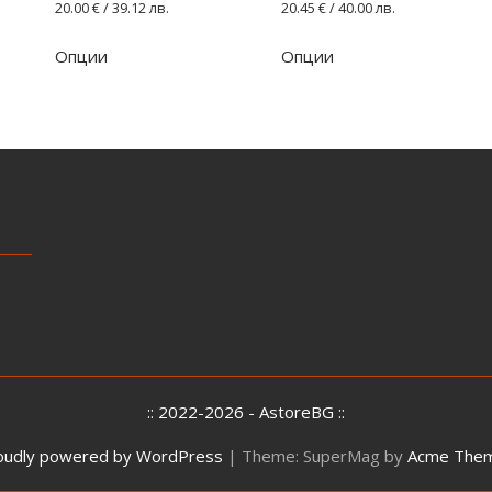
20.00
€
/ 39.12 лв.
20.45
€
/ 40.00 лв.
Опции
Опции
:: 2022-2026 - AstoreBG ::
oudly powered by WordPress
|
Theme: SuperMag by
Acme The