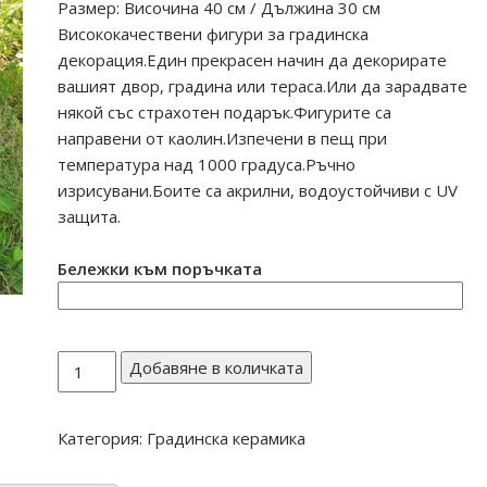
Размер: Височина 40 см / Дължина 30 см
Висококачествени фигури за градинска
декорация.Един прекрасен начин да декорирате
вашият двор, градина или тераса.Или да зарадвате
някой със страхотен подарък.Фигурите са
направени от каолин.Изпечени в пещ при
температура над 1000 градуса.Ръчно
изрисувани.Боите са акрилни, водоустойчиви с UV
защита.
Бележки към поръчката
количество
Добавяне в количката
за
Магаре
Категория:
Градинска керамика
с
дисаги