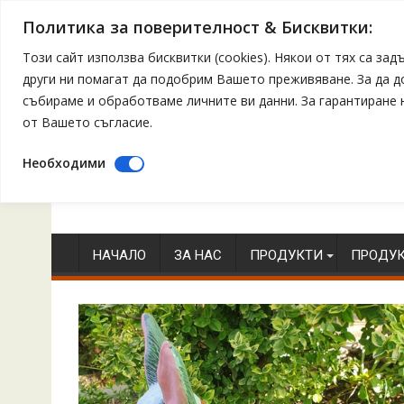
Политика за поверителност & Бисквитки:
Този сайт използва бисквитки (cookies). Някои от тях са з
други ни помагат да подобрим Вашето преживяване. За да 
събираме и обработваме личните ви данни. За гарантиране
от Вашето съгласие.
Необходими
Skip
to
content
НАЧАЛО
ЗА НАС
ПРОДУКТИ
ПРОДУК