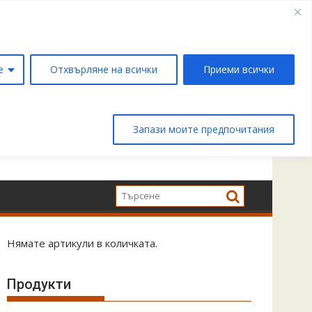
е
Отхвърляне на всички
Приеми всички
Запази моите предпочитания
Нямате артикули в количката.
Продукти