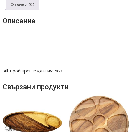
Отзиви (0)
Описание
дъски за мезета#дебели мезета#тънки мезета#ръчна
изработка
масичка#персонален подарък#за дома#ежедневна
употреба
#лазерно гравиране#лазер#надписи#подноси плато орех
Брой преглеждания:
587
Свързани продукти