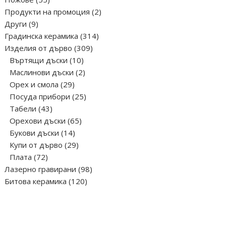
продукта
2
Продукти на промоция
2
9
продукта
Други
9
продукта
314
Градинска керамика
314
309
продукта
Изделия от дърво
309
10
продукта
Въртящи дъски
10
продукта
2
Маслинови дъски
2
29
продукта
Орех и смола
29
продукта
25
Посуда прибори
25
43
продукта
Табели
43
продукта
65
Орехови дъски
65
14
продукта
Букови дъски
14
продукта
29
Купи от дърво
29
72
продукта
Плата
72
продукта
98
Лазерно гравирани
98
120
продукта
Битова керамика
120
продукта