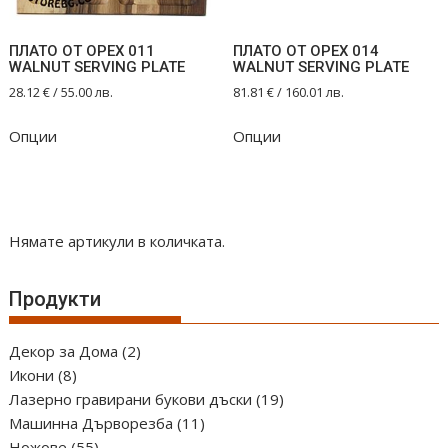
ПЛАТО ОТ ОРЕХ 011
ПЛАТО ОТ ОРЕХ 014
WALNUT SERVING PLATE
WALNUT SERVING PLATE
28.12
€
/ 55.00 лв.
81.81
€
/ 160.01 лв.
Опции
Опции
Нямате артикули в количката.
Продукти
2
Декор за Дома
2
8
продукта
Икони
8
продукта
19
Лазерно гравирани букови дъски
19
11
продукта
Машинна Дърворезба
11
55
продукта
Ножове
55