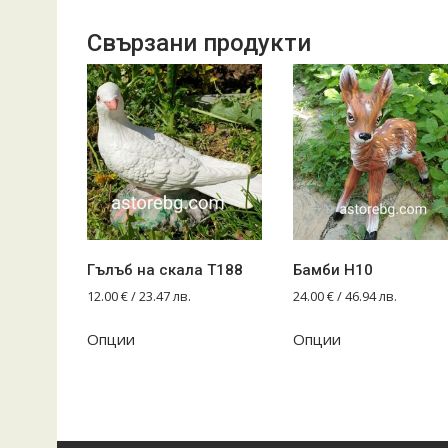
Свързани продукти
Гълъб на скала T188
Бамби Н10
12.00
€
/ 23.47 лв.
24.00
€
/ 46.94 лв.
Опции
Опции