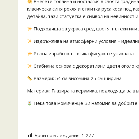
Внесете топлина и носталгия в своята градин
класическа синя рокля и с плитка руса коса под 
детайла, тази статуетка е символ на невинност 
Подходяща за украса сред цветя, пътеки или
Издръжлива на атмосферни условия – идеалн
Ръчна изработка – всяка фигурка е уникална
Стабилна основа с декоративни цветя около к
Размери: 54 см височина 25 см ширина
Материал: Глазирана керамика, подходяща за в
Нека това момиченце Ви напомня за добрите с
#градинскафигурка #керамика #декорация #мом
#ръчнаизработка #традициявдекора
Брой преглеждания:
1 277