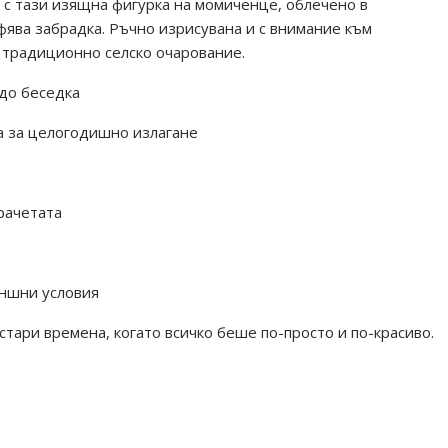
а с тази изящна фигурка на момиченце, облечено в
кафява забрадка. Ръчно изрисувана и с внимание към
и традиционно селско очарование.
 до беседка
а за целогодишно излагане
рачетата
ъншни условия
тари времена, когато всичко беше по-просто и по-красиво.
иченце #селскистил #градинскидекор #уникалнаукраса