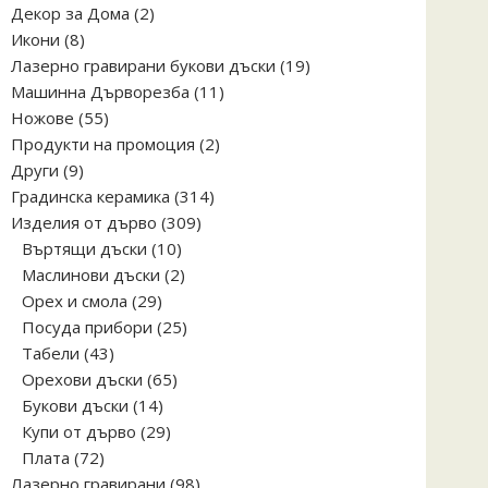
2
Декор за Дома
2
8
продукта
Икони
8
продукта
19
Лазерно гравирани букови дъски
19
11
продукта
Машинна Дърворезба
11
55
продукта
Ножове
55
продукта
2
Продукти на промоция
2
9
продукта
Други
9
продукта
314
Градинска керамика
314
309
продукта
Изделия от дърво
309
10
продукта
Въртящи дъски
10
продукта
2
Маслинови дъски
2
29
продукта
Орех и смола
29
продукта
25
Посуда прибори
25
43
продукта
Табели
43
продукта
65
Орехови дъски
65
14
продукта
Букови дъски
14
продукта
29
Купи от дърво
29
72
продукта
Плата
72
продукта
98
Лазерно гравирани
98