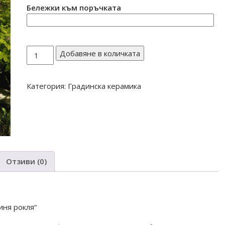
Бележки към поръчката
количество
Добавяне в количката
за
МОМИЧЕ
Категория:
Градинска керамика
Т
59
Отзиви (0)
иня рокля“