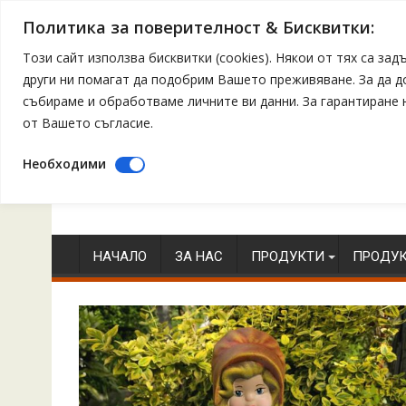
Политика за поверителност & Бисквитки:
Този сайт използва бисквитки (cookies). Някои от тях са з
други ни помагат да подобрим Вашето преживяване. За да 
събираме и обработваме личните ви данни. За гарантиране
от Вашето съгласие.
Необходими
Skip
to
content
НАЧАЛО
ЗА НАС
ПРОДУКТИ
ПРОДУК