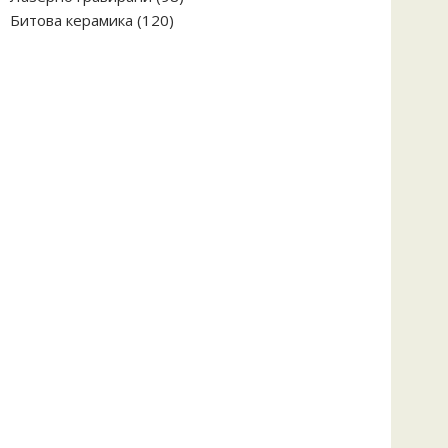
120
продукта
Битова керамика
120
продукта