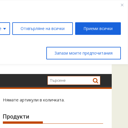
е
Отхвърляне на всички
Приеми всички
Запази моите предпочитания
Нямате артикули в количката.
Продукти