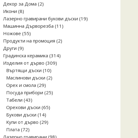
2
Декор за Дома
2
8
продукта
Икони
8
продукта
19
Лазерно гравирани букови дъски
19
11
продукта
Машинна Дърворезба
11
55
продукта
Ножове
55
продукта
2
Продукти на промоция
2
9
продукта
Други
9
продукта
314
Градинска керамика
314
309
продукта
Изделия от дърво
309
10
продукта
Въртящи дъски
10
продукта
2
Маслинови дъски
2
29
продукта
Орех и смола
29
продукта
25
Посуда прибори
25
43
продукта
Табели
43
продукта
65
Орехови дъски
65
14
продукта
Букови дъски
14
продукта
29
Купи от дърво
29
72
продукта
Плата
72
продукта
98
Лазерно гравирани
98