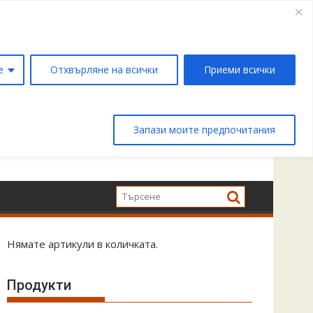
е
Отхвърляне на всички
Приеми всички
Запази моите предпочитания
Нямате артикули в количката.
Продукти