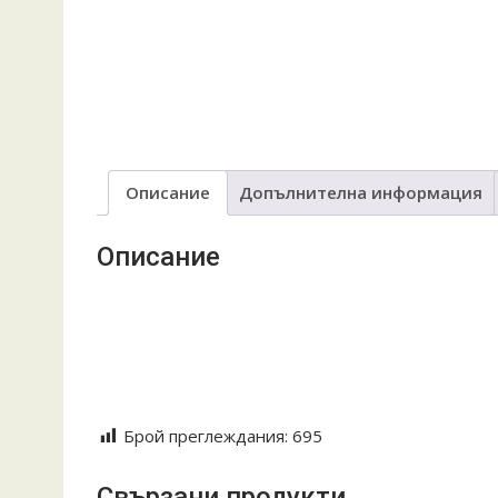
Описание
Допълнителна информация
Описание
Oreh daska servirane rqzane podnasqne podarak gra
#дъски за мезета#дебели мезета#тънки мезета
#персонален подарък#за дома#ежедневна упот
#лазерно гравиране#лазер#надписи#подноси ма
Брой преглеждания:
695
Свързани продукти