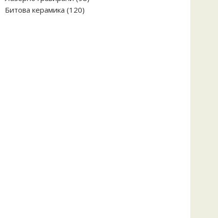
120
продукта
Битова керамика
120
продукта