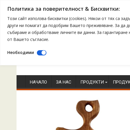
Политика за поверителност & Бисквитки:
Този сайт използва бисквитки (cookies). Някои от тях са з
други ни помагат да подобрим Вашето преживяване. За да 
събираме и обработваме личните ви данни. За гарантиране
от Вашето съгласие.
Необходими
Skip
to
content
НАЧАЛО
ЗА НАС
ПРОДУКТИ
ПРОДУК