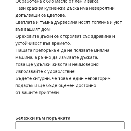
Обработена с био масло от лен и вакса.
Тази красива кухненска дъска има невероятни
допълващи се цветове.
Светлата и тъмна дървесина носят топлина и уют
във вашият дом!
Ореховите дъски се открояват със здравина и
устойчивост във времето.
Нашата препоръка е да не ползвате миялна
машина, а ръчно да измивате дъската,
това ще удължи живота и неимоверно!
Използвайте с удоволствие!
Бъдете сигурни, че това е един неповторим
подарък и ще бъде оценен достойно
от вашите приятели.
Бележки към поръчката