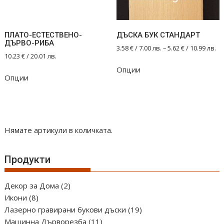
on
the
product
ПЛАТО-ЕСТЕСТВЕНО-
ДЪСКА БУК СТАНДАРТ
page
ДЪРВО-РИБА
3.58
€
/ 7.00 лв.
–
5.62
€
/ 10.99 лв.
10.23
€
/ 20.01 лв.
This
Опции
product
Опции
has
multiple
variants.
The
Нямате артикули в количката.
options
may
be
Продукти
chosen
on
2
Декор за Дома
2
the
8
продукта
Икони
8
product
продукта
19
Лазерно гравирани букови дъски
19
page
11
продукта
Машинна Дърворезба
11