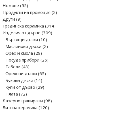
55
продукта
Ножове
55
продукта
2
Продукти на промоция
2
9
продукта
Други
9
продукта
314
Градинска керамика
314
309
продукта
Изделия от дърво
309
10
продукта
Въртящи дъски
10
продукта
2
Маслинови дъски
2
29
продукта
Орех и смола
29
продукта
25
Посуда прибори
25
43
продукта
Табели
43
продукта
65
Орехови дъски
65
14
продукта
Букови дъски
14
продукта
29
Купи от дърво
29
72
продукта
Плата
72
продукта
98
Лазерно гравирани
98
120
продукта
Битова керамика
120
продукта