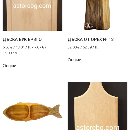
ДЪСКА БУК БРИГО
ДЪСКА ОТ ОРЕХ № 13
6.65
€
/ 13.01 лв.
–
7.67
€
/
32.00
€
/ 62.59 лв.
15.00 лв.
Опции
This
Опции
product
has
multiple
variants.
The
options
may
be
chosen