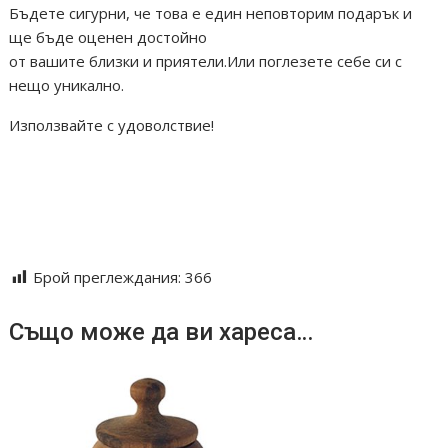
Бъдете сигурни, че това е един неповторим подарък и
ще бъде оценен достойно
от вашите близки и приятели.Или поглезете себе си с
нещо уникално.
Използвайте с удоволствие!
#дъски за мезета#дебели мезета#тънки мезета#ръчна
изработка
#персонален подарък#за дома#ежедневна употреба
#лазерно гравиране#лазер#надписи#подноси плато орех
Брой преглеждания:
366
Също може да ви хареса…