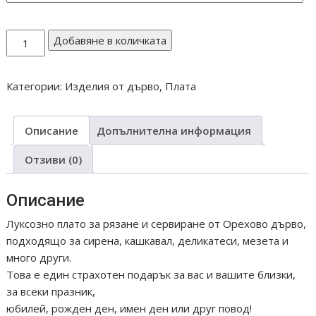
количество
Добавяне в количката
за
ПЛАТО
Категории:
Изделия от дърво
,
Плата
ОТ
ОРЕХ
018
Описание
Допълнителна информация
WALNUT
SERVING
Отзиви (0)
PLATE
Описание
Луксозно плато за рязане и сервиране от Орехово дърво,
подходящо за сирена, кашкавал, деликатеси, мезета и
много други.
Това е един страхотен подарък за вас и вашите близки,
за всеки празник,
юбилей, рожден ден, имен ден или друг повод!