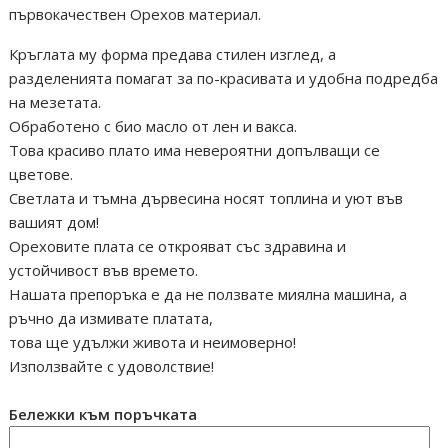
първокачествен Орехов материал.
Кръглата му форма предава стилен изглед, а
разделенията помагат за по-красивата и удобна подредба
на мезетата.
Обработено с био масло от лен и вакса.
Това красиво плато има невероятни допълващи се
цветове.
Светлата и тъмна дървесина носят топлина и уют във
вашият дом!
Ореховите плата се открояват със здравина и
устойчивост във времето.
Нашата препоръка е да не ползвате миялна машина, а
ръчно да измивате платата,
това ще удължи живота и неимоверно!
Използвайте с удоволствие!
Бележки към поръчката