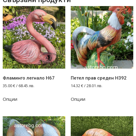
Фламинго легнало Н67
Петел прав среден Н392
35.00
€
/ 68.45 лв.
14.32
€
/ 28.01 лв.
Опции
Опции