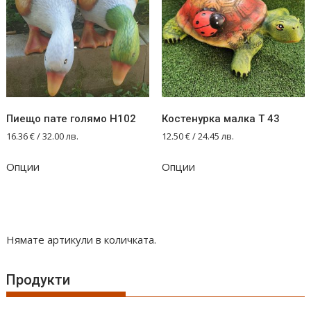
Пиещо пате голямо Н102
Костенурка малка Т 43
16.36
€
/ 32.00 лв.
12.50
€
/ 24.45 лв.
Опции
Опции
Нямате артикули в количката.
Продукти