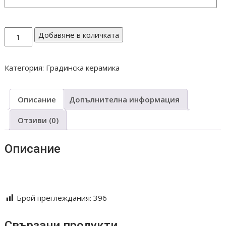
количество
Добавяне в количката
за
Пън
Категория:
Градинска керамика
среден
Т171-
1
Описание
Допълнителна информация
Отзиви (0)
Описание
Keramika troqn troqnska tava giuvech guvech guve4 giuve4
gotvene tradicionen podarak
Брой преглеждания:
396
Свързани продукти