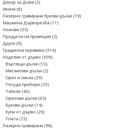
2
Декор за Дома
2
8
продукта
Икони
8
продукта
19
Лазерно гравирани букови дъски
19
11
продукта
Машинна Дърворезба
11
55
продукта
Ножове
55
продукта
2
Продукти на промоция
2
9
продукта
Други
9
продукта
314
Градинска керамика
314
309
продукта
Изделия от дърво
309
10
продукта
Въртящи дъски
10
продукта
2
Маслинови дъски
2
29
продукта
Орех и смола
29
продукта
25
Посуда прибори
25
43
продукта
Табели
43
продукта
65
Орехови дъски
65
14
продукта
Букови дъски
14
продукта
29
Купи от дърво
29
72
продукта
Плата
72
продукта
98
Лазерно гравирани
98