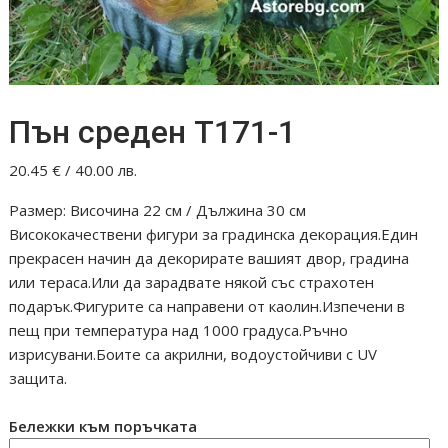
Пън среден Т171-1
20.45
€
/ 40.00 лв.
Размер: Височина 22 см / Дължина 30 см
Висококачествени фигури за градинска декорация.Един
прекрасен начин да декорирате вашият двор, градина
или тераса.Или да зарадвате някой със страхотен
подарък.Фигурите са направени от каолин.Изпечени в
пещ при температура над 1000 градуса.Ръчно
изрисувани.Боите са акрилни, водоустойчиви с UV
защита.
Бележки към поръчката