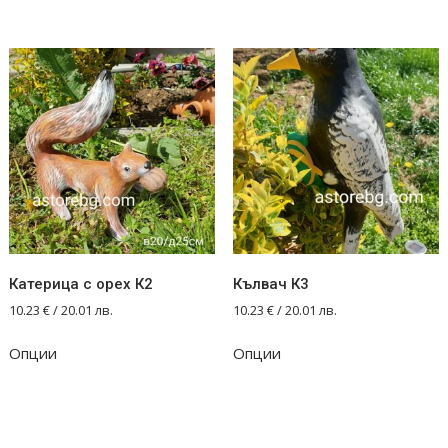
Катерица с орех К2
Кълвач К3
10.23
€
/ 20.01 лв.
10.23
€
/ 20.01 лв.
Опции
Опции