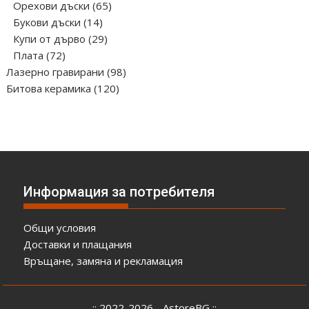
продукта
65
Орехови дъски
65
14
продукта
Букови дъски
14
продукта
29
Купи от дърво
29
72
продукта
Плата
72
продукта
98
Лазерно гравирани
98
120
продукта
Битова керамика
120
продукта
Информация за потребителя
Общи условия
Доставки и плащания
Връщане, замяна и рекламация
:: 2022-2026 - AstoreBG ::