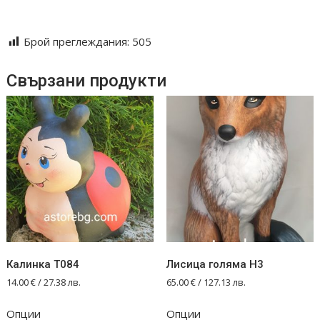
gotvene tradicionen podarak
Брой преглеждания:
505
Свързани продукти
Калинка T084
Лисица голяма Н3
14.00
€
/ 27.38 лв.
65.00
€
/ 127.13 лв.
Опции
Опции