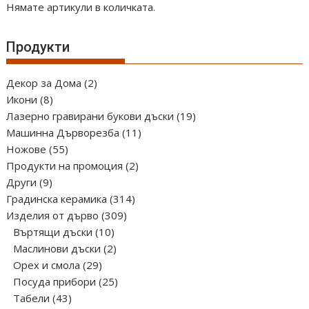
Нямате артикули в количката.
Продукти
2
Декор за Дома
2
8
продукта
Икони
8
продукта
19
Лазерно гравирани букови дъски
19
11
продукта
Машинна Дърворезба
11
55
продукта
Ножове
55
продукта
2
Продукти на промоция
2
9
продукта
Други
9
продукта
314
Градинска керамика
314
309
продукта
Изделия от дърво
309
10
продукта
Въртящи дъски
10
продукта
2
Маслинови дъски
2
29
продукта
Орех и смола
29
продукта
25
Посуда прибори
25
43
продукта
Табели
43