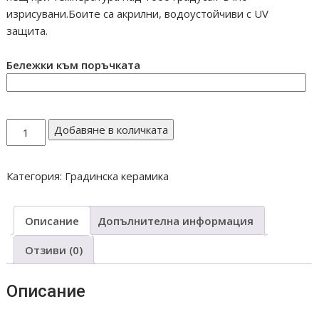
изрисувани.Боите са акрилни, водоустойчиви с UV
защита.
Бележки към поръчката
количество
Добавяне в количката
за
Саксия
Категория:
Градинска керамика
торба
средна
Н20c
Описание
Допълнителна информация
Отзиви (0)
Описание
Keramika troqn troqnska tava giuvech guvech guve4 giuve4