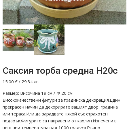
Саксия торба средна Н20c
15.00
€
/ 29.34 лв.
Размер: Височина 19 см / Ф 20 см
Висококачествени фигури за градинска декорация.Един
прекрасен начин да декорирате вашият двор, градина
или тераса.Или да зарадвате някой със страхотен
подарък.Фигурите са направени от каолин.Изпечени в
пещ при температура над 1000 градуса.Ръчно