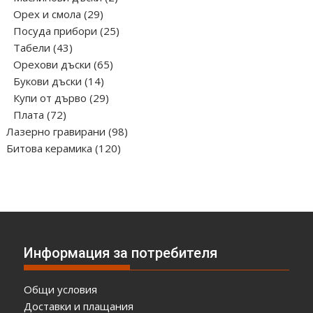
29
продукта
Орех и смола
29
продукта
25
Посуда прибори
25
43
продукта
Табели
43
продукта
65
Орехови дъски
65
14
продукта
Букови дъски
14
продукта
29
Купи от дърво
29
72
продукта
Плата
72
продукта
98
Лазерно гравирани
98
120
продукта
Битова керамика
120
продукта
Информация за потребителя
Общи условия
Доставки и плащания