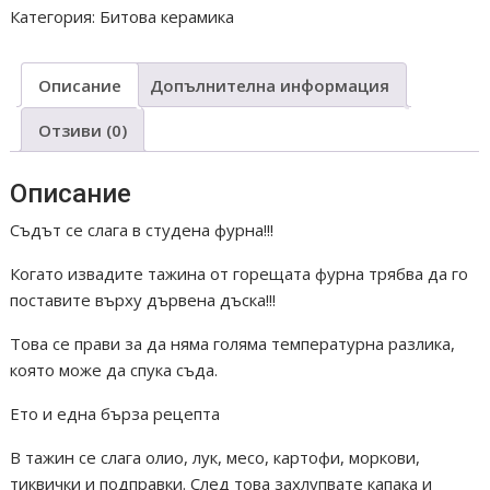
Категория:
Битова керамика
002
TAGINE
Описание
Допълнителна информация
Отзиви (0)
Описание
Съдът се слага в студена фурна!!!
Когато извадите тажина от горещата фурна трябва да го
поставите върху дървена дъска!!!
Това се прави за да няма голяма температурна разлика,
която може да спука съда.
Ето и една бърза рецепта
В тажин се слага олио, лук, месо, картофи, моркови,
тиквички и подправки. След това захлупвате капака и