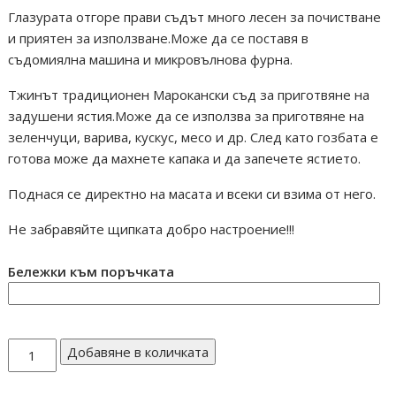
Глазурата отгоре прави съдът много лесен за почистване
и приятен за използване.Може да се поставя в
съдомиялна машина и микровълнова фурна.
Тжинът традиционен Марокански съд за приготвяне на
задушени ястия.Може да се използва за приготвяне на
зеленчуци, варива, кускус, месо и др. След като гозбата е
готова може да махнете капака и да запечете ястието.
Поднася се директно на масата и всеки си взима от него.
Не забравяйте щипката добро настроение!!!
Бележки към поръчката
количество
Добавяне в количката
за
ТАЖИН