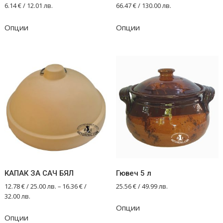
6.14
€
/ 12.01 лв.
66.47
€
/ 130.00 лв.
Опции
Опции
КАПАК ЗА САЧ БЯЛ
Гювеч 5 л
12.78
€
/ 25.00 лв.
–
16.36
€
/
25.56
€
/ 49.99 лв.
32.00 лв.
Опции
This
Опции
product