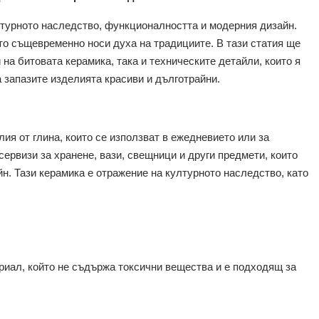
лтурното наследство, функционалността и модерния дизайн.
ато същевременно носи духа на традициите. В тази статия ще
 на битовата керамика, така и техническите детайли, които я
а запазите изделията красиви и дълготрайни.
ия от глина, които се използват в ежедневието или за
сервизи за хранене, вази, свещници и други предмети, които
н. Тази керамика е отражение на културното наследство, като
ериал, който не съдържа токсични вещества и е подходящ за