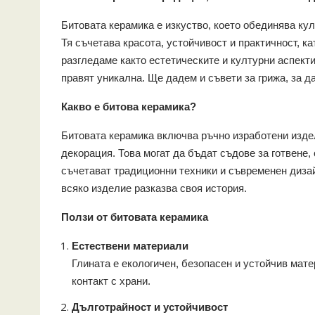
Битовата керамика е изкуство, което обединява ку
Тя съчетава красота, устойчивост и практичност, к
разгледаме както естетическите и културни аспекти
правят уникална. Ще дадем и съвети за грижа, за д
Какво е битова керамика?
Битовата керамика включва ръчно изработени издел
декорация. Това могат да бъдат съдове за готвене, 
съчетават традиционни техники и съвременен дизай
всяко изделие разказва своя история.
Ползи от битовата керамика
Естествени материали
Глината е екологичен, безопасен и устойчив мат
контакт с храни.
Дълготрайност и устойчивост