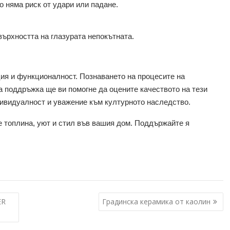
о няма риск от удари или падане.
върхността на глазурата непокътната.
ция и функционалност. Познаването на процесите на
а поддръжка ще ви помогне да оцените качеството на тези
ндивидуалност и уважение към културното наследство.
е топлина, уют и стил във вашия дом. Поддържайте я
ER
Градинска керамика от каолин