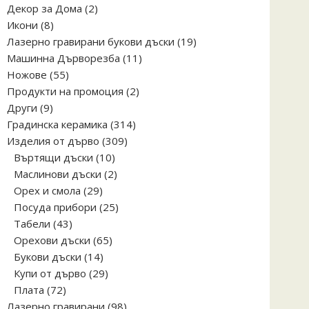
2
Декор за Дома
2
8
продукта
Икони
8
продукта
19
Лазерно гравирани букови дъски
19
11
продукта
Машинна Дърворезба
11
55
продукта
Ножове
55
продукта
2
Продукти на промоция
2
9
продукта
Други
9
продукта
314
Градинска керамика
314
309
продукта
Изделия от дърво
309
10
продукта
Въртящи дъски
10
продукта
2
Маслинови дъски
2
29
продукта
Орех и смола
29
продукта
25
Посуда прибори
25
43
продукта
Табели
43
продукта
65
Орехови дъски
65
14
продукта
Букови дъски
14
продукта
29
Купи от дърво
29
72
продукта
Плата
72
продукта
98
Лазерно гравирани
98