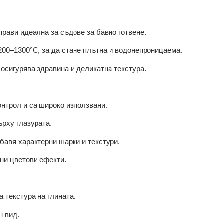
 прави идеална за съдове за бавно готвене.
1200–1300°C, за да стане плътна и водонепроницаема.
 осигурява здравина и деликатна текстура.
онтрол и са широко използвани.
ърху глазурата.
обавя характерни шарки и текстури.
чни цветови ефекти.
а текстура на глината.
н вид.