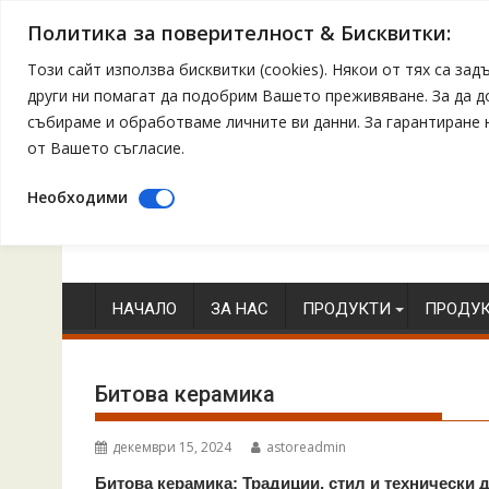
Политика за поверителност & Бисквитки:
Този сайт използва бисквитки (cookies). Някои от тях са з
други ни помагат да подобрим Вашето преживяване. За да 
събираме и обработваме личните ви данни. За гарантиране
от Вашето съгласие.
Необходими
Skip
to
content
НАЧАЛО
ЗА НАС
ПРОДУКТИ
ПРОДУК
Битова керамика
декември 15, 2024
astoreadmin
Битова керамика: Традиции, стил и технически