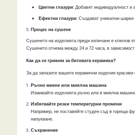
Цветни глазури
: Добавят индивидуалност и 
Ефектни глазури
: Създават уникални шарки 
Процес на сушене
Сушенето на изделията преди изпичане е ключов е
Сушенето отнема между 24 и 72 часа, в зависимост
Как да се грижим за битовата керамика?
За да запазите вашите керамични изделия красиви 
Ръчно миене или миялна машина
Измивайте изделията ръчно или в миялна машина,
Избягвайте резки температурни промени
Например, не поставяйте студен съд в гореща фур
напукване.
Съхранение