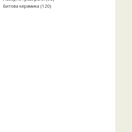
120
продукта
Битова керамика
120
продукта