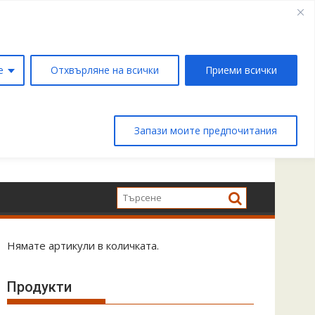
е
Отхвърляне на всички
Приеми всички
Запази моите предпочитания
Нямате артикули в количката.
Продукти