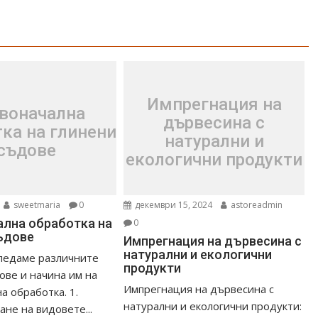
Импрегнация на
воначална
дървесина с
ка на глинени
натурални и
съдове
екологични продукти
sweetmaria
0
декември 15, 2024
astoreadmin
лна обработка на
0
ъдове
Импрегнация на дървесина с
натурални и екологични
ледаме различните
продукти
ове и начина им на
Импрегнация на дървесина с
 обработка. ​1.
натурални и екологични продукти:
ане на видовете...