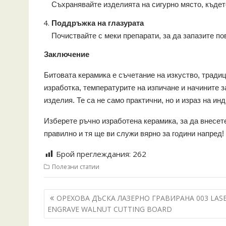
Съхранявайте изделията на сигурно място, къдет
Поддръжка на глазурата
Почиствайте с меки препарати, за да запазите по
Заключение
Битовата керамика е съчетание на изкуство, тради
изработка, температурите на изпичане и начините з
изделия. Те са не само практични, но и израз на и
Изберете ръчно изработена керамика, за да внесет
правилно и тя ще ви служи вярно за години напред!
Брой преглеждания:
262
Полезни статии
Навигация
ОРЕХОВА ДЪСКА ЛАЗЕРНО ГРАВИРАНА 003 LAS
ENGRAVE WALNUT CUTTING BOARD