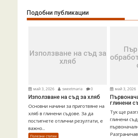
Подобни публикации
Пър
Използване на съд за
обработ
хляб
май 3, 2026
sweetmaria
0
май 3, 2026
Използване на съд за хляб
Първонача
глинени с
Основни начини за приготвяне на
Тук ще разг
хляб в глинени съдове. За да
глинени съд
постигнете отлични резултати, е
първоначална
важно...
Разграничав
Полезни статии