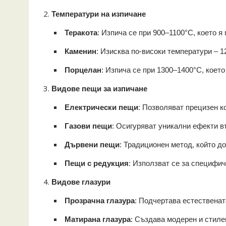
Температури на изпичане
Теракота
: Изпича се при 900–1100°C, което я
Каменин
: Изисква по-високи температури – 
Порцелан
: Изпича се при 1300–1400°C, което
Видове пещи за изпичане
Електрически пещи
: Позволяват прецизен к
Газови пещи
: Осигуряват уникални ефекти в
Дървени пещи
: Традиционен метод, който д
Пещи с редукция
: Използват се за специфи
Видове глазури
Прозрачна глазура
: Подчертава естественат
Матирана глазура
: Създава модерен и стиле