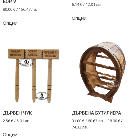
БОР V
6.14
€
/ 12.01 лв.
80.00
€
/ 156.47 лв.
This
Опции
product
Опции
has
multiple
variants.
The
options
may
be
chosen
on
the
product
page
ДЪРВЕН ЧУК
ДЪРВЕНА БУТИЛИЕРА
2.56
€
/ 5.01 лв.
31.00
€
/ 60.63 лв.
–
38.00
€
/
74.32 лв.
This
Опции
This
product