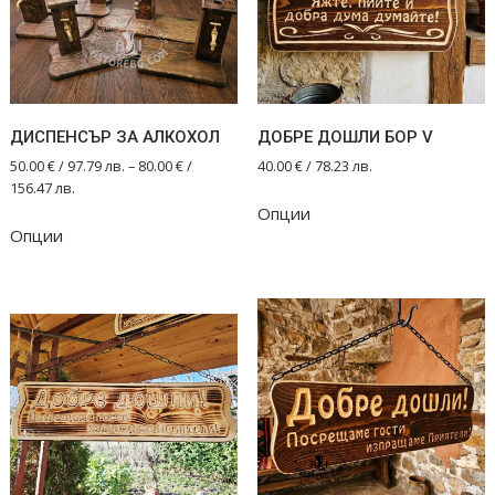
ДИСПЕНСЪР ЗА АЛКОХОЛ
ДОБРЕ ДОШЛИ БОР V
50.00
€
/ 97.79 лв.
–
80.00
€
/
40.00
€
/ 78.23 лв.
156.47 лв.
Опции
This
Опции
product
has
multiple
variants.
The
options
may
be
chosen
on