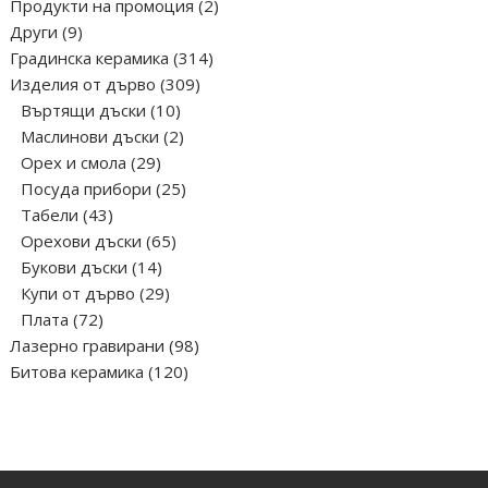
продукта
2
Продукти на промоция
2
9
продукта
Други
9
продукта
314
Градинска керамика
314
309
продукта
Изделия от дърво
309
10
продукта
Въртящи дъски
10
продукта
2
Маслинови дъски
2
29
продукта
Орех и смола
29
продукта
25
Посуда прибори
25
43
продукта
Табели
43
продукта
65
Орехови дъски
65
14
продукта
Букови дъски
14
продукта
29
Купи от дърво
29
72
продукта
Плата
72
продукта
98
Лазерно гравирани
98
120
продукта
Битова керамика
120
продукта