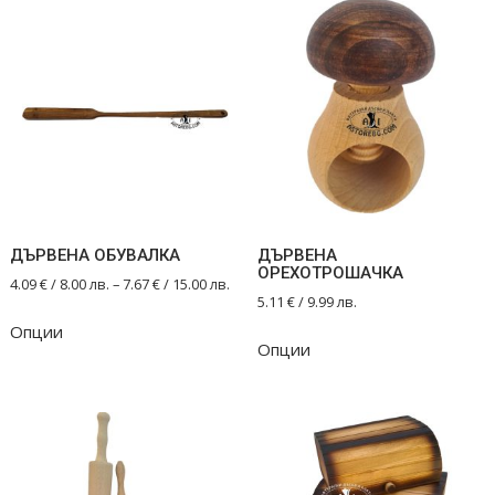
variants.
variants.
The
The
options
options
may
may
be
be
chosen
chosen
on
on
the
the
product
product
ДЪРВЕНА ОБУВАЛКА
ДЪРВЕНА
page
page
ОРЕХОТРОШАЧКА
4.09
€
/ 8.00 лв.
–
7.67
€
/ 15.00 лв.
5.11
€
/ 9.99 лв.
This
Опции
product
Опции
has
multiple
variants.
The
options