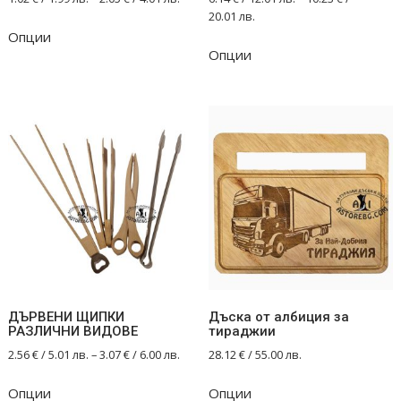
20.01 лв.
This
Опции
This
product
Опции
product
has
has
multiple
multiple
variants.
variants.
The
The
options
options
may
may
be
be
chosen
chosen
on
on
the
the
product
product
page
ДЪРВЕНИ ЩИПКИ
Дъска от албиция за
page
РАЗЛИЧНИ ВИДОВЕ
тираджии
2.56
€
/ 5.01 лв.
–
3.07
€
/ 6.00 лв.
28.12
€
/ 55.00 лв.
This
Опции
Опции
product