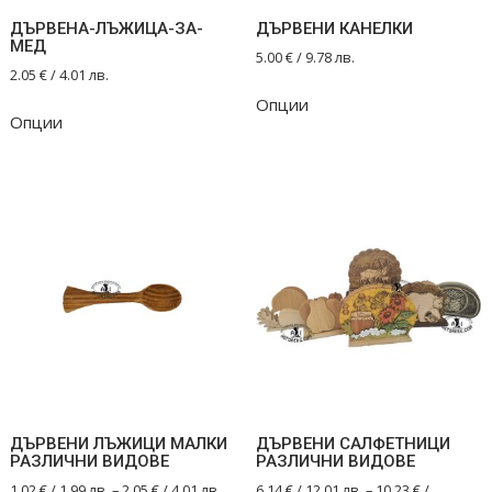
page
ДЪРВЕНА-ЛЪЖИЦА-ЗА-
ДЪРВЕНИ КАНЕЛКИ
МЕД
5.00
€
/ 9.78 лв.
2.05
€
/ 4.01 лв.
This
Опции
product
Опции
has
multiple
variants.
The
options
may
be
chosen
on
the
product
page
ДЪРВЕНИ ЛЪЖИЦИ МАЛКИ
ДЪРВЕНИ САЛФЕТНИЦИ
РАЗЛИЧНИ ВИДОВЕ
РАЗЛИЧНИ ВИДОВЕ
1.02
€
/ 1.99 лв.
–
2.05
€
/ 4.01 лв.
6.14
€
/ 12.01 лв.
–
10.23
€
/