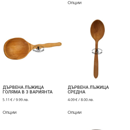
Опции
product
has
has
multiple
multiple
variants.
variants.
The
The
options
options
may
may
be
be
chosen
chosen
on
on
the
the
product
product
page
ДЪРВЕНА ЛЪЖИЦА
ДЪРВЕНА ЛЪЖИЦА
page
ГОЛЯМА В 3 ВАРИЯНТА
СРЕДНА
5.11
€
/ 9.99 лв.
4.09
€
/ 8.00 лв.
This
This
Опции
Опции
product
product
has
has
multiple
multiple