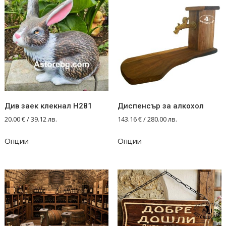
Див заек клекнал Н281
Диспенсър за алкохол
20.00
€
/ 39.12 лв.
143.16
€
/ 280.00 лв.
Опции
Опции