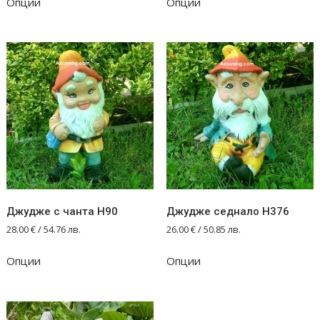
Опции
Опции
Джудже с чанта Н90
Джудже седнало Н376
28.00
€
/ 54.76 лв.
26.00
€
/ 50.85 лв.
Опции
Опции