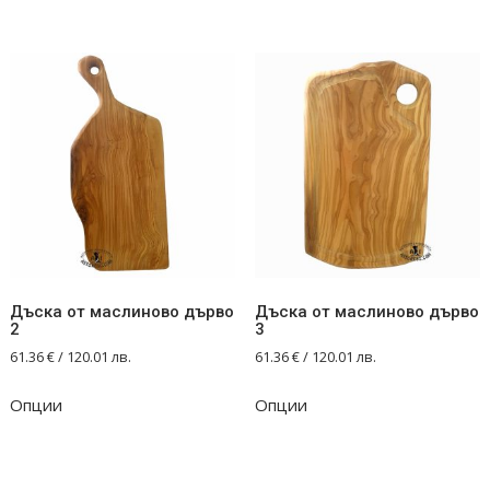
has
multiple
variants.
The
options
may
be
chosen
on
the
product
Дъска от маслиново дърво
Дъска от маслиново дърво
page
2
3
61.36
€
/ 120.01 лв.
61.36
€
/ 120.01 лв.
Опции
Опции