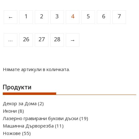
←
1
2
3
4
5
6
7
…
26
27
28
→
Нямате артикули в количката.
Продукти
2
Декор за Дома
2
8
продукта
Икони
8
продукта
19
Лазерно гравирани букови дъски
19
11
продукта
Машинна Дърворезба
11
55
продукта
Ножове
55