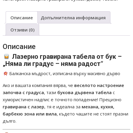
ТАБЕЛА
БУК
Описание
Допълнителна информация
НЯМА
ЛИ
Отзиви (0)
ГРАДУС
Описание
Лазерно гравирана табела от бук –
„Няма ли градус – няма радост“
Балканска мъдрост, изписана върху масивно дърво
Ако и вашата компания вярва, че
веселото настроение
започва с градуса
, тази
букова дървена табела
с
хумористичен надпис е точното попадение! Прецизно
гравирана с лазер
, тя е идеална за
механа, кухня,
барбекю зона или вила
, където чашите не стоят празни
дълго.