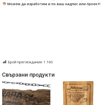
Можем да изработим и по ваш надпис или проект!
#гравиранатабела #табеланяградуснямараадост
#дървенаукраса #табелабук #табелазамехана
#подаръкзамъж #табеласхумор #българскатабела
#балканскамъдрост #декорациясградус #табелазавила
#табеласракия #дърворезбованаукраса #ръчнаизработка
#декорацияотбук #лазернагравировка
#табелизанастроение #табелиспослание
#смешенподарък #механаарт
Брой преглеждания:
1 160
Свързани продукти