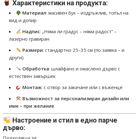
Характеристики на продукта:
Материал
: масивен бук – издръжлив, топъл на
вид и допир
Надпис
: „Няма ли градус – няма радост“ –
лазерно гравиран
Размери
: стандартно 25–35 см (по заявка – и
други)
Обработка
: шлайфано и омаслено дърво с
естествен завършек
Монтаж
: с отвор за закачане или с въженце
Възможност за персонализиран дизайн или
име – при желание
Настроение и стил в едно парче
дърво:
Подходяща за: