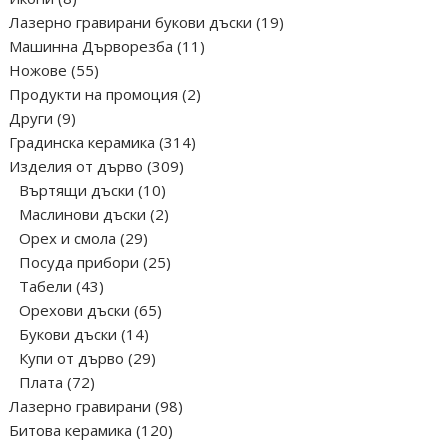
продукта
19
Лазерно гравирани букови дъски
19
11
продукта
Машинна Дърворезба
11
55
продукта
Ножове
55
продукта
2
Продукти на промоция
2
9
продукта
Други
9
продукта
314
Градинска керамика
314
309
продукта
Изделия от дърво
309
10
продукта
Въртящи дъски
10
продукта
2
Маслинови дъски
2
29
продукта
Орех и смола
29
продукта
25
Посуда прибори
25
43
продукта
Табели
43
продукта
65
Орехови дъски
65
14
продукта
Букови дъски
14
продукта
29
Купи от дърво
29
72
продукта
Плата
72
продукта
98
Лазерно гравирани
98
120
продукта
Битова керамика
120