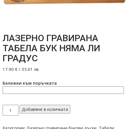
ЛАЗЕРНО ГРАВИРАНА
ТАБЕЛА БУК НЯМА ЛИ
ГРАДУС
17.90
€
/ 35.01 лв.
Бележки към поръчката
количество
Добавяне в количката
за
ЛАЗЕРНО
Категории:
Лазерно гравирани букови дъски
,
Табели
ГРАВИРАНА