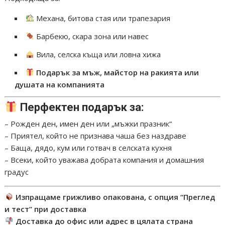
Механа, битова стая или трапезария
Барбекю, скара зона или навес
Вила, селска къща или ловна хижа
Подарък за мъж, майстор на ракията или
душата на компанията
Перфектен подарък за:
– Рожден ден, имен ден или „мъжки празник“
– Приятел, който не признава чаша без наздраве
– Баща, дядо, кум или готвач в селската кухня
– Всеки, който уважава добрата компания и домашния
градус
Изпращаме грижливо опакована, с опция “Преглед
и тест” при доставка
Доставка до офис или адрес в цялата страна