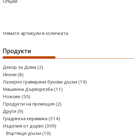
Опции
Нямате артикули в количката.
Продукти
2
Декор за Дома
2
8
продукта
Икони
8
продукта
19
Лазерно гравирани букови дъски
19
11
продукта
Машинна Дърворезба
11
55
продукта
Ножове
55
продукта
2
Продукти на промоция
2
9
продукта
Други
9
продукта
314
Градинска керамика
314
309
продукта
Изделия от дърво
309
10
продукта
Въртящи дъски
10