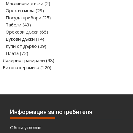
продукта
2
Маслинови дъски
2
29
продукта
Орех и смола
29
продукта
25
Посуда прибори
25
43
продукта
Табели
43
продукта
65
Орехови дъски
65
14
продукта
Букови дъски
14
продукта
29
Купи от дърво
29
72
продукта
Плата
72
продукта
98
Лазерно гравирани
98
120
продукта
Битова керамика
120
продукта
Информация за потребителя
Общи условия