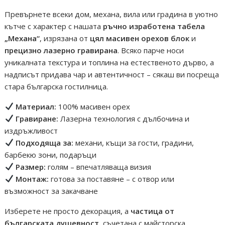
Превърнете всеки дом, механа, вила или градина в уютно
кътче с характер с нашата
ръчно изработена табела
„Механа“
, изрязана от
цял масивен орехов блок
и
прецизно лазерно гравирана
. Всяко парче носи
уникалната текстура и топлина на естественото дърво, а
надписът придава чар и автентичност – сякаш ви посреща
стара българска гостилница.
Материал:
100% масивен орех
Гравиране:
Лазерна технология с дълбочина и
издръжливост
Подходяща за:
механи, къщи за гости, градини,
барбекю зони, подаръци
Размер:
голям – впечатляваща визия
Монтаж:
готова за поставяне – с отвор или
възможност за закачване
Изберете не просто декорация, а
частица от
българската душевност
, съчетана с майсторска