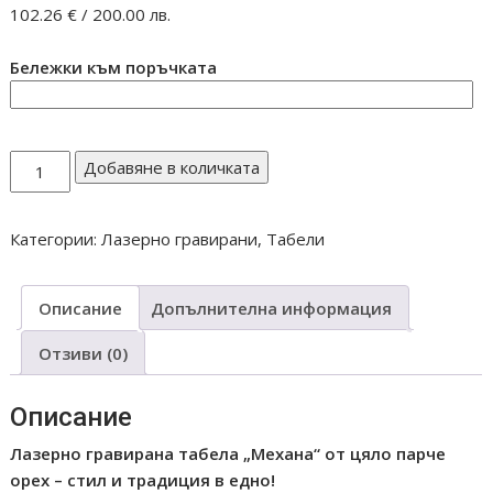
102.26
€
/ 200.00 лв.
Бележки към поръчката
количество
Добавяне в количката
за
ОРЕХОВА
Категории:
Лазерно гравирани
,
Табели
ТАБЕЛА
МЕХАНА
ЯЖТЕ
Описание
Допълнителна информация
ПИЙТЕ
ЛАЗЕРНО
Отзиви (0)
ГРАВИРАНА
03
Описание
Лазерно гравирана табела „Механа“ от цяло парче
орех – стил и традиция в едно!