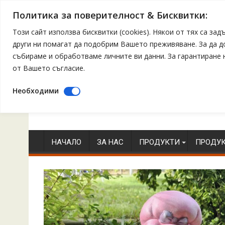
Политика за поверителност & Бисквитки:
Този сайт използва бисквитки (cookies). Някои от тях са з
други ни помагат да подобрим Вашето преживяване. За да 
събираме и обработваме личните ви данни. За гарантиране
от Вашето съгласие.
Необходими
Skip
to
content
НАЧАЛО
ЗА НАС
ПРОДУКТИ
ПРОДУК