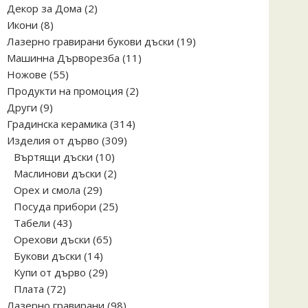
2
Декор за Дома
2
8
продукта
Икони
8
продукта
19
Лазерно гравирани букови дъски
19
11
продукта
Машинна Дърворезба
11
55
продукта
Ножове
55
продукта
2
Продукти на промоция
2
9
продукта
Други
9
продукта
314
Градинска керамика
314
309
продукта
Изделия от дърво
309
10
продукта
Въртящи дъски
10
продукта
2
Маслинови дъски
2
29
продукта
Орех и смола
29
продукта
25
Посуда прибори
25
43
продукта
Табели
43
продукта
65
Орехови дъски
65
14
продукта
Букови дъски
14
продукта
29
Купи от дърво
29
72
продукта
Плата
72
продукта
98
Лазерно гравирани
98