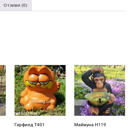
Отзиви (0)
 giuve4 gotvene tradicionen podarak
Гарфилд Т401
Маймуна Н119