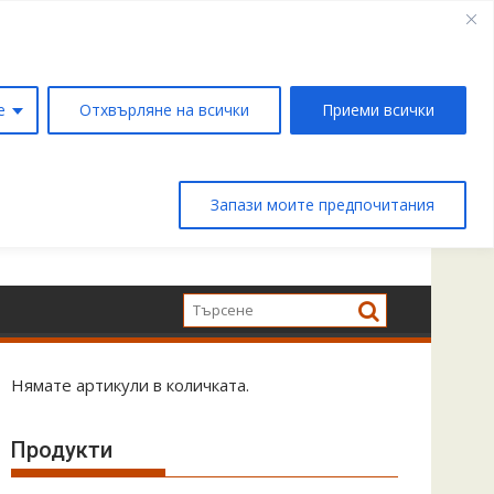
е
Отхвърляне на всички
Приеми всички
Запази моите предпочитания
Нямате артикули в количката.
Продукти