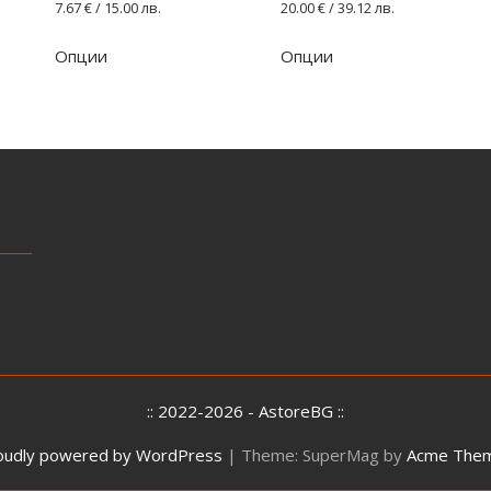
7.67
€
/ 15.00 лв.
20.00
€
/ 39.12 лв.
Опции
Опции
:: 2022-2026 - AstoreBG ::
oudly powered by WordPress
|
Theme: SuperMag by
Acme The