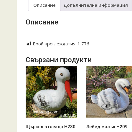
Описание
Допълнителна информация
Описание
Keramika troqn troqnska tava giuvech guvech guve4
Брой преглеждания:
1 776
Свързани продукти
Щъркел в гнездо Н230
Лебед малък Н209