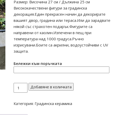
Размер: Височина 27 см / Дължина 25 см
Висококачествени фигури за градинска
декорация.Един прекрасен начин да декорирате
вашият двор, градина или тераса.Или да зарадвате
някой със страхотен подарък.Фигурите са
направени от каолин.Изпечени в пещ при
температура над 1000 градуса.Ръчно
изрисувани.Боите са акрилни, водоустойчиви с UV
защита.
Бележки към поръчката
количество
Добавяне в количката
за
Момиченце
Категория:
Градинска керамика
саксия
П10