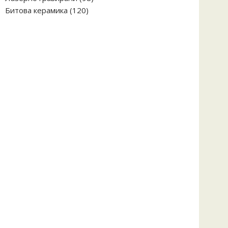
120
продукта
Битова керамика
120
продукта